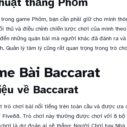
thuật thắng Phỏm
 trong game Phỏm, bạn cần phải giữ cho mình thô
ối thủ và điều chỉnh chiến lược chơi của mình the
 đến những quân bài mà người khác đã đánh ra v
. Quản lý tâm lý cũng rất quan trọng trong trò chơ
me Bài Baccarat
iệu về Baccarat
t trò chơi bài nổi tiếng trên toàn cầu và được ưa
i Five88. Trò chơi này thường được chơi với 8 bộ
 chơi là dự đoán ai sẽ thắng: Người Chơi hay Nhà 