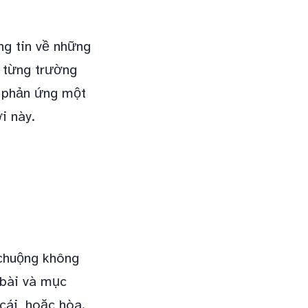
ng tin về những
o từng trường
à phản ứng một
i này.
 chuộng không
 bài và mục
cái, hoặc hòa.