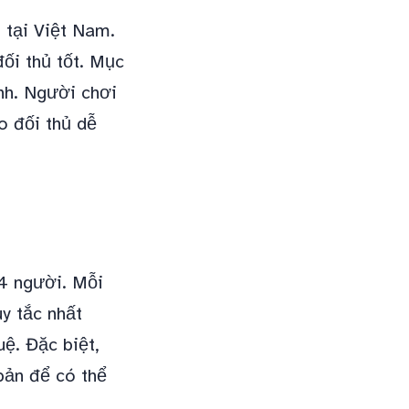
 tại Việt Nam.
ối thủ tốt. Mục
ình. Người chơi
o đối thủ dễ
4 người. Mỗi
uy tắc nhất
uệ. Đặc biệt,
bản để có thể