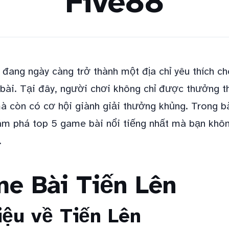
Five88
 đang ngày càng trở thành một địa chỉ yêu thích c
i. Tại đây, người chơi không chỉ được thưởng t
à còn có cơ hội giành giải thưởng khủng. Trong bà
ám phá top 5 game bài nổi tiếng nhất mà bạn khôn
.
me Bài Tiến Lên
iệu về Tiến Lên