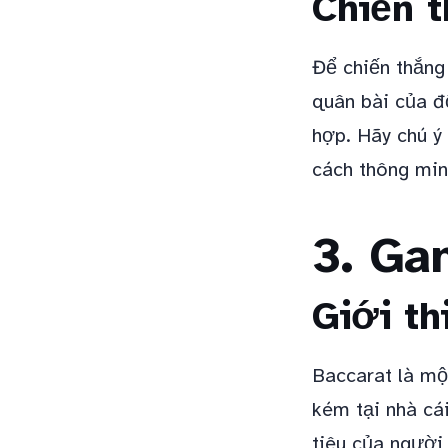
Chiến 
Để chiến thắng
quân bài của đ
hợp. Hãy chú ý
cách thông minh
3. Ga
Giới th
Baccarat là mộ
kém tại nhà cá
tiêu của người