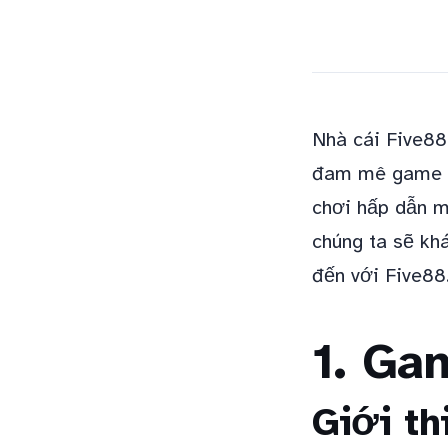
Nhà cái Five88
đam mê game bà
chơi hấp dẫn m
chúng ta sẽ kh
đến với Five88
1. Ga
Giới th