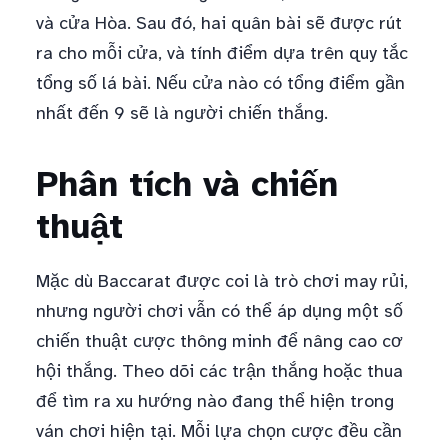
và cửa Hòa. Sau đó, hai quân bài sẽ được rút
ra cho mỗi cửa, và tính điểm dựa trên quy tắc
tổng số lá bài. Nếu cửa nào có tổng điểm gần
nhất đến 9 sẽ là người chiến thắng.
Phân tích và chiến
thuật
Mặc dù Baccarat được coi là trò chơi may rủi,
nhưng người chơi vẫn có thể áp dụng một số
chiến thuật cược thông minh để nâng cao cơ
hội thắng. Theo dõi các trận thắng hoặc thua
để tìm ra xu hướng nào đang thể hiện trong
ván chơi hiện tại. Mỗi lựa chọn cược đều cần