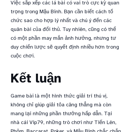
Việc sắp xếp các lá bài có vai trò cực kỳ quan
trọng trong Mậu Binh. Bạn cần biết cách tổ
chức sao cho hợp lý nhất và chú ý đến các
quân bài của đối thủ. Tuy nhiên, cũng có thể
có một phần may mắn ảnh hưởng, nhưng tư
duy chiến lược sẽ quyết định nhiều hơn trong
cuộc chơi.
Kết luận
Game bài là một hình thức giải trí thú vị,
không chỉ giúp giải tỏa căng thẳng mà còn
mang lại những phần thưởng hấp dẫn. Tại
nhà cái Vip79, những trò chơi như Tiến Lên,
Phỏm, Baccarat, Poker, và Mậu Binh chắc chắn