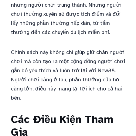
những người chơi trung thành. Những người
chơi thường xuyên sẽ được tích điểm và đổi
lấy những phần thưởng hấp dẫn, từ tiền
thưởng đến các chuyến du lịch miễn phí.
Chính sách này không chỉ giúp giữ chân người
chơi mà còn tạo ra một cộng đồng người chơi
gắn bó yêu thích và luôn trở lại với New88.
Người chơi càng ở lâu, phần thưởng của họ
càng lớn, điều này mang lại lợi ích cho cả hai
bên.
Các Điều Kiện Tham
Gia