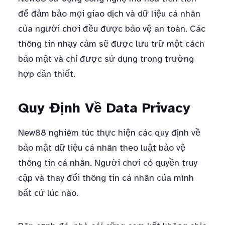
để đảm bảo mọi giao dịch và dữ liệu cá nhân
của người chơi đều được bảo vệ an toàn. Các
thông tin nhạy cảm sẽ được lưu trữ một cách
bảo mật và chỉ được sử dụng trong trường
hợp cần thiết.
Quy Định Về Data Privacy
New88 nghiêm túc thực hiện các quy định về
bảo mật dữ liệu cá nhân theo luật bảo vệ
thông tin cá nhân. Người chơi có quyền truy
cập và thay đổi thông tin cá nhân của mình
bất cứ lúc nào.