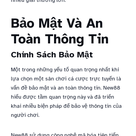
nhiều giải thưởng lớn.
Bảo Mật Và An
Toàn Thông Tin
Chính Sách Bảo Mật
Một trong những yếu tố quan trọng nhất khi
lựa chọn một sân chơi cá cược trực tuyến là
vấn đề bảo mật và an toàn thông tin. New88
hiểu được tầm quan trọng này và đã triển
khai nhiều biện pháp để bảo vệ thông tin của
người chơi.
New88 sử dụng công nghệ mã hóa tiên tiến