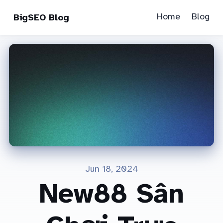
Home
Blog
BigSEO Blog
Jun 18, 2024
New88 Sân