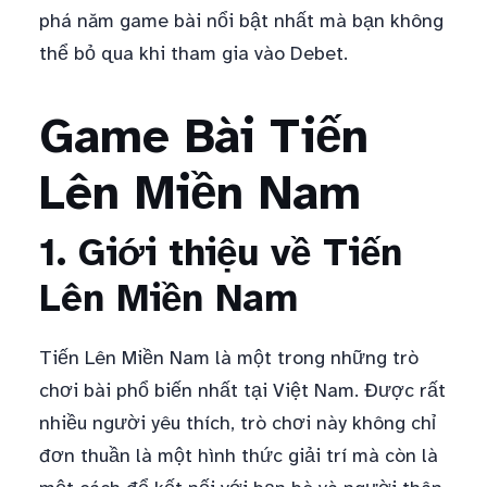
phá năm game bài nổi bật nhất mà bạn không
thể bỏ qua khi tham gia vào Debet.
Game Bài Tiến
Lên Miền Nam
1. Giới thiệu về Tiến
Lên Miền Nam
Tiến Lên Miền Nam là một trong những trò
chơi bài phổ biến nhất tại Việt Nam. Được rất
nhiều người yêu thích, trò chơi này không chỉ
đơn thuần là một hình thức giải trí mà còn là