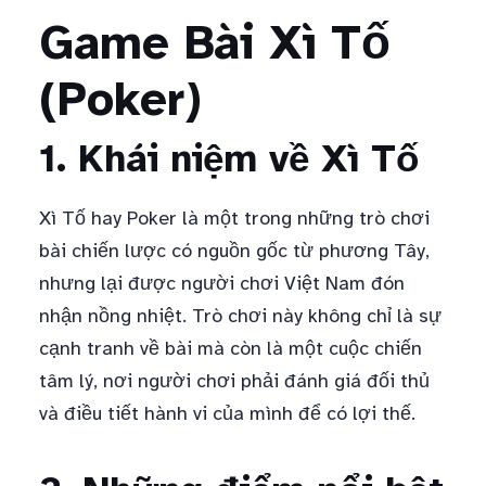
Game Bài Xì Tố
(Poker)
1. Khái niệm về Xì Tố
Xì Tố hay Poker là một trong những trò chơi
bài chiến lược có nguồn gốc từ phương Tây,
nhưng lại được người chơi Việt Nam đón
nhận nồng nhiệt. Trò chơi này không chỉ là sự
cạnh tranh về bài mà còn là một cuộc chiến
tâm lý, nơi người chơi phải đánh giá đối thủ
và điều tiết hành vi của mình để có lợi thế.