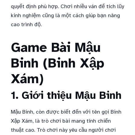
quyết định phù hợp. Chơi nhiều ván để tích lũy
kinh nghiệm cũng là một cách giúp bạn nâng
cao trình độ.
Game Bài Mậu
Binh (Binh Xập
Xám)
1. Giới thiệu Mậu Binh
Mậu Binh, còn được biết đến với tên gọi Binh
Xập Xám, là trò chơi bài mang tính chiến
thuật cao. Trò chơi này yêu cầu người chơi