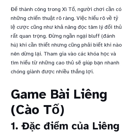
Để thành công trong Xì Tố, người chơi cần có
những chiến thuật rõ ràng. Việc hiểu rõ về tỷ
lệ cược cũng như khả năng đọc tâm lý đối thủ
rất quan trọng. Đừng ngần ngại bluff (đánh
hù) khi cần thiết nhưng cũng phải biết khi nào
nên dừng lại. Tham gia vào các khóa học và
tìm hiểu từ những cao thủ sẽ giúp bạn nhanh
chóng giành được nhiều thắng lợi.
Game Bài Liêng
(Cào Tố)
1. Đặc điểm của Liêng