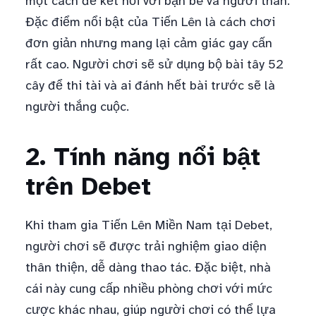
một cách để kết nối với bạn bè và người thân.
Đặc điểm nổi bật của Tiến Lên là cách chơi
đơn giản nhưng mang lại cảm giác gay cấn
rất cao. Người chơi sẽ sử dụng bộ bài tây 52
cây để thi tài và ai đánh hết bài trước sẽ là
người thắng cuộc.
2. Tính năng nổi bật
trên Debet
Khi tham gia Tiến Lên Miền Nam tại Debet,
người chơi sẽ được trải nghiệm giao diện
thân thiện, dễ dàng thao tác. Đặc biệt, nhà
cái này cung cấp nhiều phòng chơi với mức
cược khác nhau, giúp người chơi có thể lựa