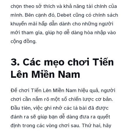
chọn theo sở thích và khả năng tài chính của
mình. Bên cạnh đó, Debet cũng có chính sách
khuyến mãi hấp dẫn dành cho những người
mới tham gia, giúp họ dễ dàng hòa nhập vào
cộng đồng.
3. Các mẹo chơi Tiến
Lên Miền Nam
Để chơi Tiến Lên Miền Nam hiệu quả, người
chơi cần nắm rõ một số chiến lược cơ bản.
Đầu tiên, việc ghi nhớ các lá bài đã được
đánh ra sẽ giúp bạn dễ dàng đưa ra quyết
định trong các vòng chơi sau. Thứ hai, hãy