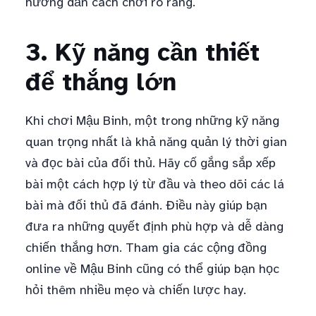
hướng dẫn cách chơi rõ ràng.
3. Kỹ năng cần thiết
để thắng lớn
Khi chơi Mậu Binh, một trong những kỹ năng
quan trọng nhất là khả năng quản lý thời gian
và đọc bài của đối thủ. Hãy cố gắng sắp xếp
bài một cách hợp lý từ đầu và theo dõi các lá
bài mà đối thủ đã đánh. Điều này giúp bạn
đưa ra những quyết định phù hợp và dễ dàng
chiến thắng hơn. Tham gia các cộng đồng
online về Mậu Binh cũng có thể giúp bạn học
hỏi thêm nhiều mẹo và chiến lược hay.