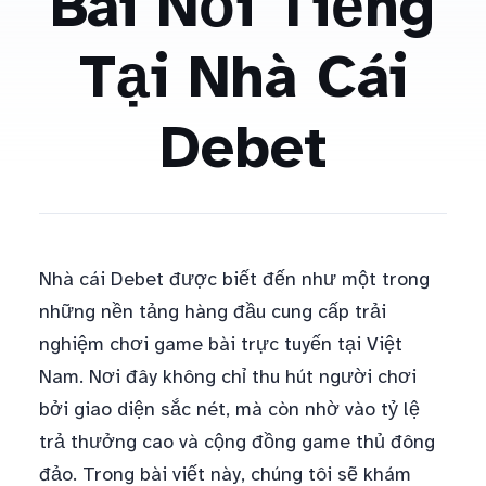
Bài Nổi Tiếng
Tại Nhà Cái
Debet
Nhà cái Debet được biết đến như một trong
những nền tảng hàng đầu cung cấp trải
nghiệm chơi game bài trực tuyến tại Việt
Nam. Nơi đây không chỉ thu hút người chơi
bởi giao diện sắc nét, mà còn nhờ vào tỷ lệ
trả thưởng cao và cộng đồng game thủ đông
đảo. Trong bài viết này, chúng tôi sẽ khám