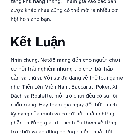
tăng khả năng thắng. Tham gia vào các bàn
cược khác nhau cũng có thể mở ra nhiều cơ
hội hơn cho bạn.
Kết Luận
Nhìn chung, Net88 mang đến cho người chơi
cơ hội trải nghiệm những trò chơi bài hấp
dẫn và thú vị. Với sự đa dạng về thể loại game
như Tiến Lên Miền Nam, Baccarat, Poker, Xì
Dách và Roulette, mỗi trò chơi đều có sự lôi
cuốn riêng. Hãy tham gia ngay để thử thách
kỹ năng của mình và có cơ hội nhận những
phần thưởng giá trị. Tìm hiểu thêm về từng
trò chơi và áp dụng những chiến thuật tốt