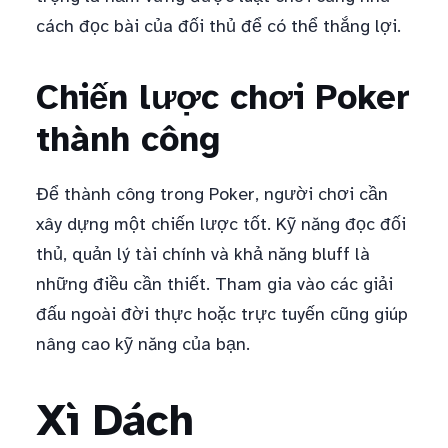
cách đọc bài của đối thủ để có thể thắng lợi.
Chiến lược chơi Poker
thành công
Để thành công trong Poker, người chơi cần
xây dựng một chiến lược tốt. Kỹ năng đọc đối
thủ, quản lý tài chính và khả năng bluff là
những điều cần thiết. Tham gia vào các giải
đấu ngoài đời thực hoặc trực tuyến cũng giúp
nâng cao kỹ năng của bạn.
Xì Dách