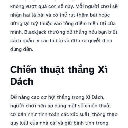
không vượt quá con số này. Mỗi người chơi sẽ
nhận hai lá bài và có thể rút thêm bài hoặc
dừng lại tuỳ thuộc vào tổng điểm hiện tại của
mình. Blackjack thường dễ thắng nếu bạn biết
cách quản lý các lá bài và đưa ra quyết định
đúng đắn.
Chiến thuật thắng Xì
Dách
Để nâng cao cơ hội thắng trong Xì Dách,
người chơi nên áp dụng một số chiến thuật
cơ bản như tính toán các xác suất, thông thạo
quy luật của nhà cái và giữ bình tĩnh trong