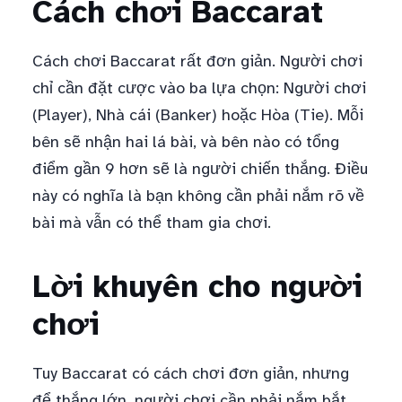
Cách chơi Baccarat
Cách chơi Baccarat rất đơn giản. Người chơi
chỉ cần đặt cược vào ba lựa chọn: Người chơi
(Player), Nhà cái (Banker) hoặc Hòa (Tie). Mỗi
bên sẽ nhận hai lá bài, và bên nào có tổng
điểm gần 9 hơn sẽ là người chiến thắng. Điều
này có nghĩa là bạn không cần phải nắm rõ về
bài mà vẫn có thể tham gia chơi.
Lời khuyên cho người
chơi
Tuy Baccarat có cách chơi đơn giản, nhưng
để thắng lớn, người chơi cần phải nắm bắt