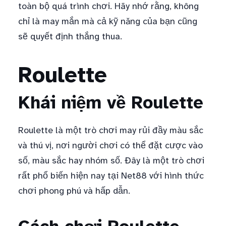
toàn bộ quá trình chơi. Hãy nhớ rằng, không
chỉ là may mắn mà cả kỹ năng của bạn cũng
sẽ quyết định thắng thua.
Roulette
Khái niệm về Roulette
Roulette là một trò chơi may rủi đầy màu sắc
và thú vị, nơi người chơi có thể đặt cược vào
số, màu sắc hay nhóm số. Đây là một trò chơi
rất phổ biến hiện nay tại Net88 với hình thức
chơi phong phú và hấp dẫn.