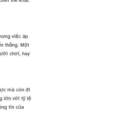
biến thể khác
hưng việc áp
ến thắng. Một
ười chơi, hay
hực mà còn đi
 lớn với tỷ lệ
ông tin của