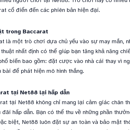
hiều người chơi tại Net88. Trò chơi này có nhiều 
rat cổ điển đến các phiên bản hiện đại.
ật trong Baccarat
t là một trò chơi dựa chủ yếu vào sự may mắn, n
thuật nhất định có thể giúp bạn tăng khả năng chi
 phổ biến bao gồm: đặt cược vào nhà cái thay vì ng
 bài để phát hiện mô hình thắng.
rat tại Net88 lại hấp dẫn
rat tại Net88 không chỉ mang lại cảm giác chân t
 đãi hấp dẫn. Bạn có thể thu về những phần thưởng
Đặc biệt, Net88 luôn đặt sự an toàn và bảo mật th