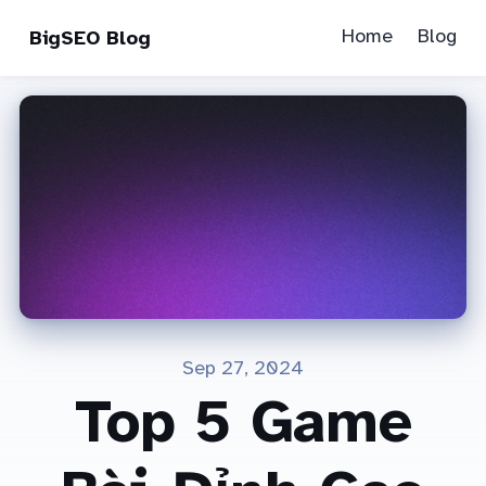
Home
Blog
BigSEO Blog
Sep 27, 2024
Top 5 Game