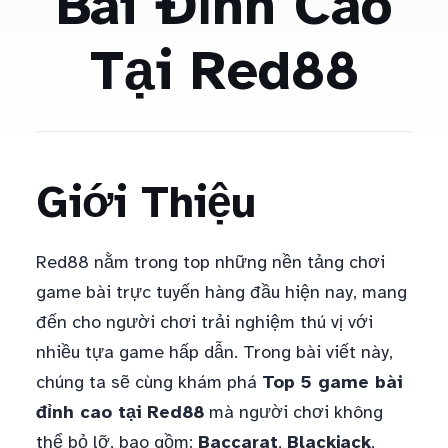
Bài Đỉnh Cao
Tại Red88
Giới Thiệu
Red88 nằm trong top những nền tảng chơi
game bài trực tuyến hàng đầu hiện nay, mang
đến cho người chơi trải nghiệm thú vị với
nhiều tựa game hấp dẫn. Trong bài viết này,
chúng ta sẽ cùng khám phá
Top 5 game bài
đỉnh cao tại Red88
mà người chơi không
thể bỏ lỡ, bao gồm:
Baccarat
,
Blackjack
,