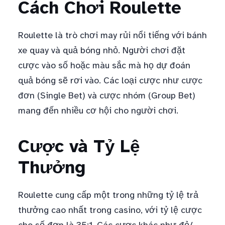
Cách Chơi Roulette
Roulette là trò chơi may rủi nổi tiếng với bánh
xe quay và quả bóng nhỏ. Người chơi đặt
cược vào số hoặc màu sắc mà họ dự đoán
quả bóng sẽ rơi vào. Các loại cược như cược
đơn (Single Bet) và cược nhóm (Group Bet)
mang đến nhiều cơ hội cho người chơi.
Cược và Tỷ Lệ
Thưởng
Roulette cung cấp một trong những tỷ lệ trả
thưởng cao nhất trong casino, với tỷ lệ cược