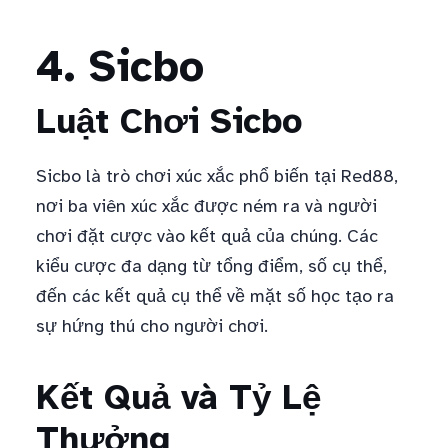
4. Sicbo
Luật Chơi Sicbo
Sicbo là trò chơi xúc xắc phổ biến tại Red88,
nơi ba viên xúc xắc được ném ra và người
chơi đặt cược vào kết quả của chúng. Các
kiểu cược đa dạng từ tổng điểm, số cụ thể,
đến các kết quả cụ thể về mặt số học tạo ra
sự hứng thú cho người chơi.
Kết Quả và Tỷ Lệ
Thưởng