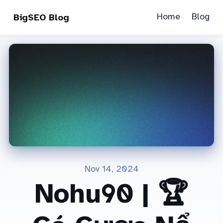
Home
Blog
BigSEO Blog
Nov 14, 2024
Nohu90 | 🏆