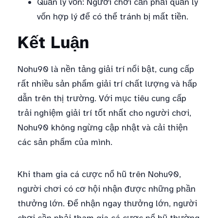
Quản lý vốn: Người chơi cần phải quản lý
vốn hợp lý để có thể tránh bị mất tiền.
Kết Luận
Nohu90 là nền tảng giải trí nổi bật, cung cấp
rất nhiều sản phẩm giải trí chất lượng và hấp
dẫn trên thị trường. Với mục tiêu cung cấp
trải nghiệm giải trí tốt nhất cho người chơi,
Nohu90 không ngừng cập nhật và cải thiện
các sản phẩm của mình.
Khi tham gia cá cược nổ hũ trên Nohu90,
người chơi có cơ hội nhận được những phần
thưởng lớn. Để nhận ngay thưởng lớn, người