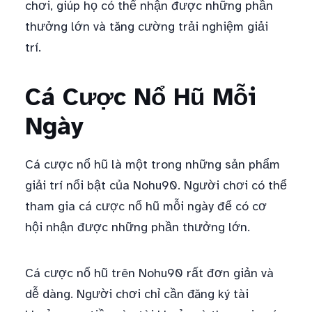
chơi, giúp họ có thể nhận được những phần
thưởng lớn và tăng cường trải nghiệm giải
trí.
Cá Cược Nổ Hũ Mỗi
Ngày
Cá cược nổ hũ là một trong những sản phẩm
giải trí nổi bật của Nohu90. Người chơi có thể
tham gia cá cược nổ hũ mỗi ngày để có cơ
hội nhận được những phần thưởng lớn.
Cá cược nổ hũ trên Nohu90 rất đơn giản và
dễ dàng. Người chơi chỉ cần đăng ký tài