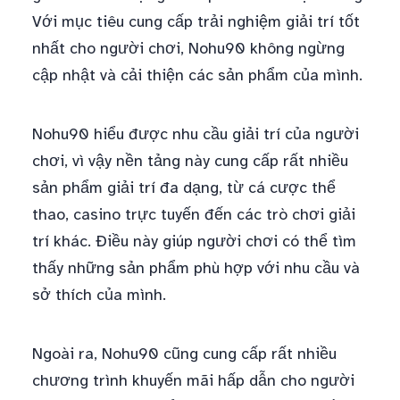
Với mục tiêu cung cấp trải nghiệm giải trí tốt
nhất cho người chơi, Nohu90 không ngừng
cập nhật và cải thiện các sản phẩm của mình.
Nohu90 hiểu được nhu cầu giải trí của người
chơi, vì vậy nền tảng này cung cấp rất nhiều
sản phẩm giải trí đa dạng, từ cá cược thể
thao, casino trực tuyến đến các trò chơi giải
trí khác. Điều này giúp người chơi có thể tìm
thấy những sản phẩm phù hợp với nhu cầu và
sở thích của mình.
Ngoài ra, Nohu90 cũng cung cấp rất nhiều
chương trình khuyến mãi hấp dẫn cho người