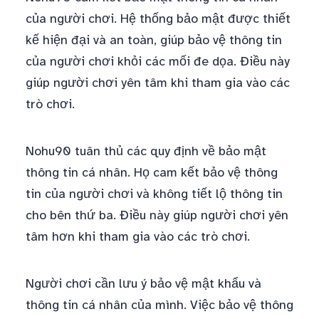
của người chơi. Hệ thống bảo mật được thiết
kế hiện đại và an toàn, giúp bảo vệ thông tin
của người chơi khỏi các mối đe dọa. Điều này
giúp người chơi yên tâm khi tham gia vào các
trò chơi.
Nohu90 tuân thủ các quy định về bảo mật
thông tin cá nhân. Họ cam kết bảo vệ thông
tin của người chơi và không tiết lộ thông tin
cho bên thứ ba. Điều này giúp người chơi yên
tâm hơn khi tham gia vào các trò chơi.
Người chơi cần lưu ý bảo vệ mật khẩu và
thông tin cá nhân của mình. Việc bảo vệ thông