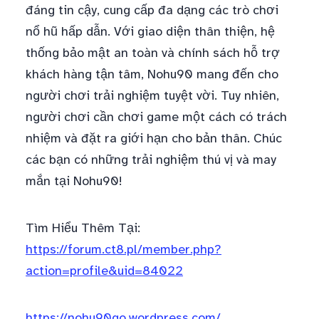
đáng tin cậy, cung cấp đa dạng các trò chơi
nổ hũ hấp dẫn. Với giao diện thân thiện, hệ
thống bảo mật an toàn và chính sách hỗ trợ
khách hàng tận tâm, Nohu90 mang đến cho
người chơi trải nghiệm tuyệt vời. Tuy nhiên,
người chơi cần chơi game một cách có trách
nhiệm và đặt ra giới hạn cho bản thân. Chúc
các bạn có những trải nghiệm thú vị và may
mắn tại Nohu90!
Tìm Hiểu Thêm Tại:
https://forum.ct8.pl/member.php?
action=profile&uid=84022
https://nohu90go.wordpress.com/