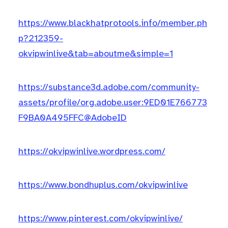
https://www.blackhatprotools.info/member.ph
p?212359-
okvipwinlive&tab=aboutme&simple=1
https://substance3d.adobe.com/community-
assets/profile/org.adobe.user:9ED01E766773
F9BA0A495FFC@AdobeID
https://okvipwinlive.wordpress.com/
https://www.bondhuplus.com/okvipwinlive
https://www.pinterest.com/okvipwinlive/