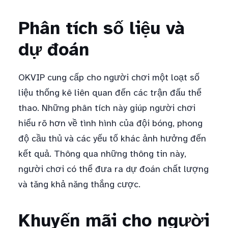
Phân tích số liệu và
dự đoán
OKVIP cung cấp cho người chơi một loạt số
liệu thống kê liên quan đến các trận đấu thể
thao. Những phân tích này giúp người chơi
hiểu rõ hơn về tình hình của đội bóng, phong
độ cầu thủ và các yếu tố khác ảnh hưởng đến
kết quả. Thông qua những thông tin này,
người chơi có thể đưa ra dự đoán chất lượng
và tăng khả năng thắng cược.
Khuyến mãi cho người