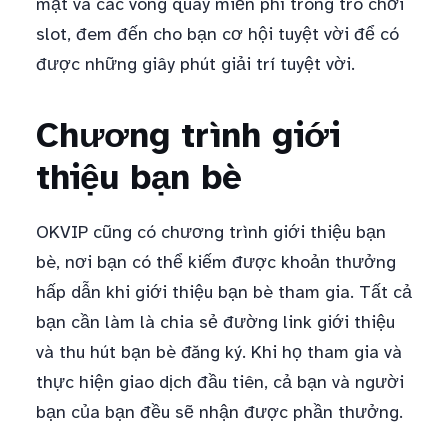
mặt và các vòng quay miễn phí trong trò chơi
slot, đem đến cho bạn cơ hội tuyệt vời để có
được những giây phút giải trí tuyệt vời.
Chương trình giới
thiệu bạn bè
OKVIP cũng có chương trình giới thiệu bạn
bè, nơi bạn có thể kiếm được khoản thưởng
hấp dẫn khi giới thiệu bạn bè tham gia. Tất cả
bạn cần làm là chia sẻ đường link giới thiệu
và thu hút bạn bè đăng ký. Khi họ tham gia và
thực hiện giao dịch đầu tiên, cả bạn và người
bạn của bạn đều sẽ nhận được phần thưởng.