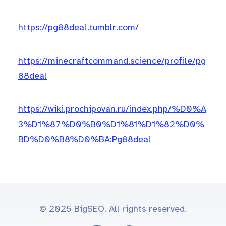
https://pg88deal.tumblr.com/
https://minecraftcommand.science/profile/pg
88deal
https://wiki.prochipovan.ru/index.php/%D0%A
3%D1%87%D0%B0%D1%81%D1%82%D0%
BD%D0%B8%D0%BA:Pg88deal
© 2025 BigSEO. All rights reserved.