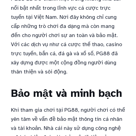
nổi bật nhất trong lĩnh vực cá cược trực
tuyến tại Việt Nam. Nơi đây không chỉ cung
cấp những trò chơi đa dạng mà còn mang
đến cho người chơi sự an toàn và bảo mật.
Với các dịch vụ như cá cược thể thao, casino
trực tuyến, bắn cá, đá gà và xổ số, PG88 đã
xây dựng được một cộng đồng người dùng
thân thiện và sôi động.
Bảo mật và minh bạch
Khi tham gia chơi tại PG88, người chơi có thể
yên tâm về vấn đề bảo mật thông tin cá nhân
và tài khoản. Nhà cái này sử dụng công nghệ