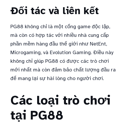
Đối tác và liên kết
PG88 không chỉ là một cổng game độc lập,
mà còn có hợp tác với nhiều nhà cung cấp
phần mềm hàng đầu thế giới như NetEnt,
Microgaming, và Evolution Gaming. Điều này
không chỉ giúp PG88 có được các trò chơi
mới nhất mà còn đảm bảo chất lượng đầu ra
để mang lại sự hài lòng cho người chơi.
Các loại trò chơi
tại PG88