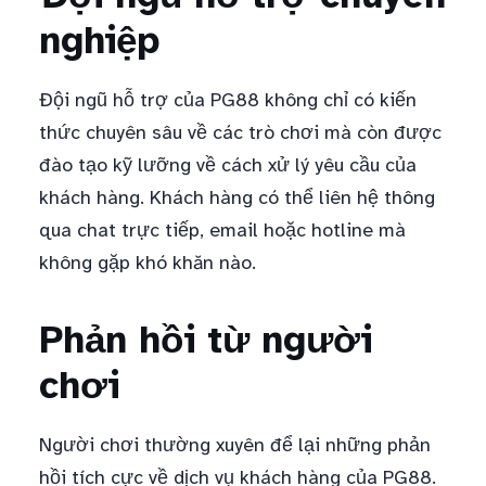
nghiệp
Đội ngũ hỗ trợ của PG88 không chỉ có kiến
thức chuyên sâu về các trò chơi mà còn được
đào tạo kỹ lưỡng về cách xử lý yêu cầu của
khách hàng. Khách hàng có thể liên hệ thông
qua chat trực tiếp, email hoặc hotline mà
không gặp khó khăn nào.
Phản hồi từ người
chơi
Người chơi thường xuyên để lại những phản
hồi tích cực về dịch vụ khách hàng của PG88.