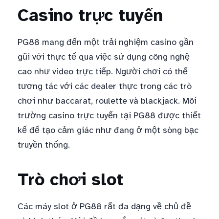
Casino trực tuyến
PG88 mang đến một trải nghiệm casino gần
gũi với thực tế qua việc sử dụng công nghệ
cao như video trực tiếp. Người chơi có thể
tương tác với các dealer thực trong các trò
chơi như baccarat, roulette và blackjack. Môi
trường casino trực tuyến tại PG88 được thiết
kế để tạo cảm giác như đang ở một sòng bạc
truyền thống.
Trò chơi slot
Các máy slot ở PG88 rất đa dạng về chủ đề