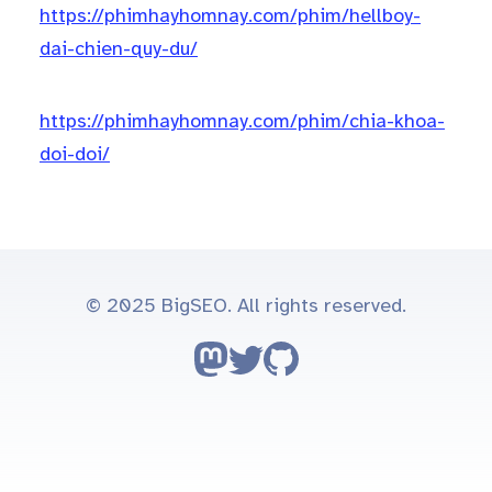
https://phimhayhomnay.com/phim/hellboy-
dai-chien-quy-du/
https://phimhayhomnay.com/phim/chia-khoa-
doi-doi/
© 2025 BigSEO. All rights reserved.
Follow on Mastodon
Follow on Twitter
Go to GitHub repo