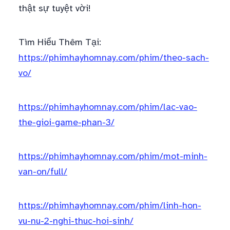
thật sự tuyệt vời!
Tìm Hiểu Thêm Tại:
https://phimhayhomnay.com/phim/theo-sach-
vo/
https://phimhayhomnay.com/phim/lac-vao-
the-gioi-game-phan-3/
https://phimhayhomnay.com/phim/mot-minh-
van-on/full/
https://phimhayhomnay.com/phim/linh-hon-
vu-nu-2-nghi-thuc-hoi-sinh/