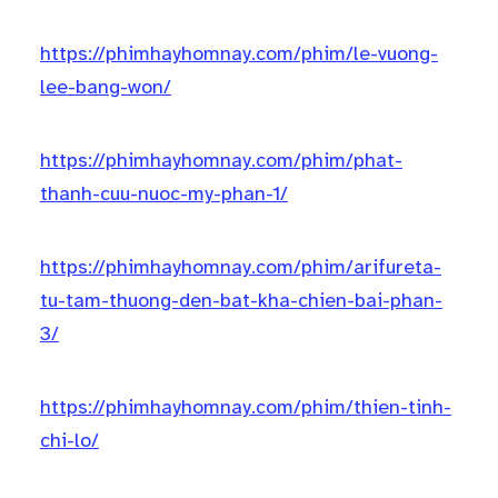
https://phimhayhomnay.com/phim/le-vuong-
lee-bang-won/
https://phimhayhomnay.com/phim/phat-
thanh-cuu-nuoc-my-phan-1/
https://phimhayhomnay.com/phim/arifureta-
tu-tam-thuong-den-bat-kha-chien-bai-phan-
3/
https://phimhayhomnay.com/phim/thien-tinh-
chi-lo/