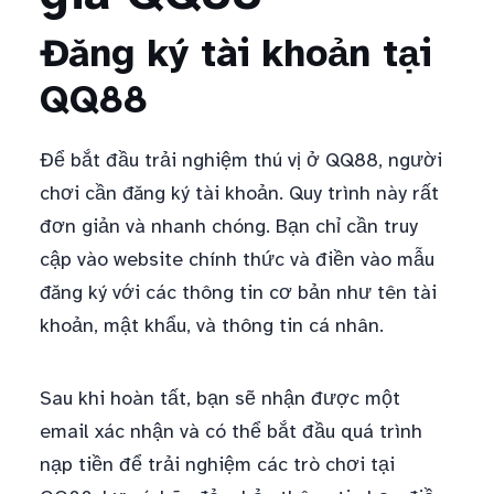
Đăng ký tài khoản tại
QQ88
Để bắt đầu trải nghiệm thú vị ở QQ88, người
chơi cần đăng ký tài khoản. Quy trình này rất
đơn giản và nhanh chóng. Bạn chỉ cần truy
cập vào website chính thức và điền vào mẫu
đăng ký với các thông tin cơ bản như tên tài
khoản, mật khẩu, và thông tin cá nhân.
Sau khi hoàn tất, bạn sẽ nhận được một
email xác nhận và có thể bắt đầu quá trình
nạp tiền để trải nghiệm các trò chơi tại