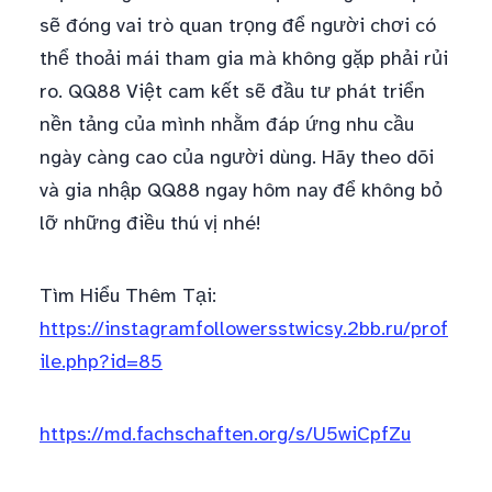
sẽ đóng vai trò quan trọng để người chơi có
thể thoải mái tham gia mà không gặp phải rủi
ro. QQ88 Việt cam kết sẽ đầu tư phát triển
nền tảng của mình nhằm đáp ứng nhu cầu
ngày càng cao của người dùng. Hãy theo dõi
và gia nhập QQ88 ngay hôm nay để không bỏ
lỡ những điều thú vị nhé!
Tìm Hiểu Thêm Tại:
https://instagramfollowersstwicsy.2bb.ru/prof
ile.php?id=85
https://md.fachschaften.org/s/U5wiCpfZu