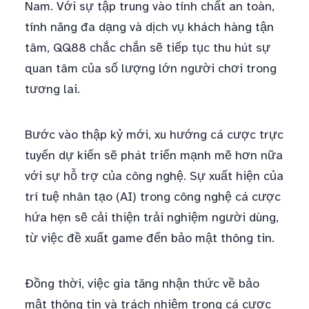
Nam. Với sự tập trung vào tính chất an toàn,
tính năng đa dạng và dịch vụ khách hàng tận
tâm, QQ88 chắc chắn sẽ tiếp tục thu hút sự
quan tâm của số lượng lớn người chơi trong
tương lai.
Bước vào thập kỷ mới, xu hướng cá cược trực
tuyến dự kiến sẽ phát triển mạnh mẽ hơn nữa
với sự hỗ trợ của công nghệ. Sự xuất hiện của
trí tuệ nhân tạo (AI) trong công nghệ cá cược
hứa hẹn sẽ cải thiện trải nghiệm người dùng,
từ việc đề xuất game đến bảo mật thông tin.
Đồng thời, việc gia tăng nhận thức về bảo
mật thông tin và trách nhiệm trong cá cược