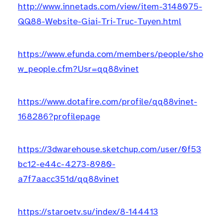
http://www.innetads.com/view/item-3148075-
QQ88-Website-Giai-Tri-Truc-Tuyen.html
https://www.efunda.com/members/people/sho
w_people.cfm?Usr=qq88vinet
https://www.dotafire.com/profile/qq88vinet-
168286?profilepage
https://3dwarehouse.sketchup.com/user/0f53
bc12-e44c-4273-8980-
a7f7aacc351d/qq88vinet
https://staroetv.su/index/8-144413