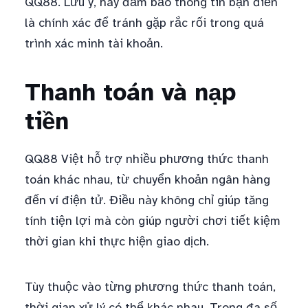
QQ88. Lưu ý, hãy đảm bảo thông tin bạn điền
là chính xác để tránh gặp rắc rối trong quá
trình xác minh tài khoản.
Thanh toán và nạp
tiền
QQ88 Việt hỗ trợ nhiều phương thức thanh
toán khác nhau, từ chuyển khoản ngân hàng
đến ví điện tử. Điều này không chỉ giúp tăng
tính tiện lợi mà còn giúp người chơi tiết kiệm
thời gian khi thực hiện giao dịch.
Tùy thuộc vào từng phương thức thanh toán,
thời gian xử lý có thể khác nhau. Trong đa số