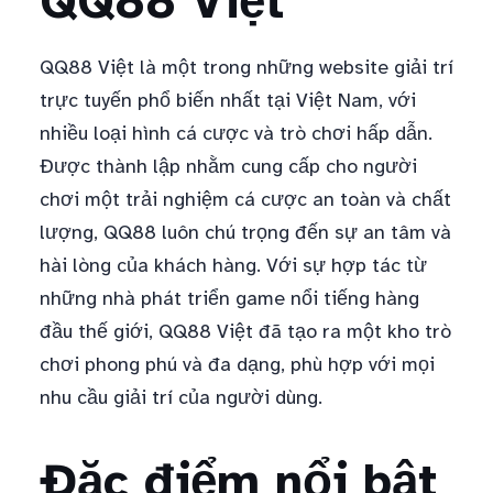
QQ88 Việt
QQ88 Việt là một trong những website giải trí
trực tuyến phổ biến nhất tại Việt Nam, với
nhiều loại hình cá cược và trò chơi hấp dẫn.
Được thành lập nhằm cung cấp cho người
chơi một trải nghiệm cá cược an toàn và chất
lượng, QQ88 luôn chú trọng đến sự an tâm và
hài lòng của khách hàng. Với sự hợp tác từ
những nhà phát triển game nổi tiếng hàng
đầu thế giới, QQ88 Việt đã tạo ra một kho trò
chơi phong phú và đa dạng, phù hợp với mọi
nhu cầu giải trí của người dùng.
Đặc điểm nổi bật