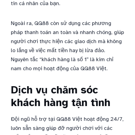
tin cá nhân của bạn.
Ngoài ra, QQ88 còn sử dụng các phương
pháp thanh toán an toàn và nhanh chóng, giúp
người chơi thực hiện các giao dịch mà không
lo lắng về việc mất tiền hay bị lừa đảo.
Nguyên tắc “khách hàng là số 1” là kim chỉ
nam cho mọi hoạt động của QQ88 Việt.
Dịch vụ chăm sóc
khách hàng tận tình
Đội ngũ hỗ trợ tại QQ88 Việt hoạt động 24/7,
luôn sẵn sàng giúp đỡ người chơi với các