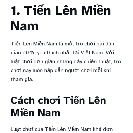
1. Tiến Lên Miền
Nam
Tiến Lên Miền Nam là một trò chơi bài dân
gian được yêu thích nhất tại Việt Nam. Với
luật chơi đơn giản nhưng đầy chiến thuật, trò
chơi này luôn hấp dẫn người chơi mỗi khi
tham gia.
Cách chơi Tiến Lên
Miền Nam
Luật chơi của Tiến Lên Miền Nam khá đơn