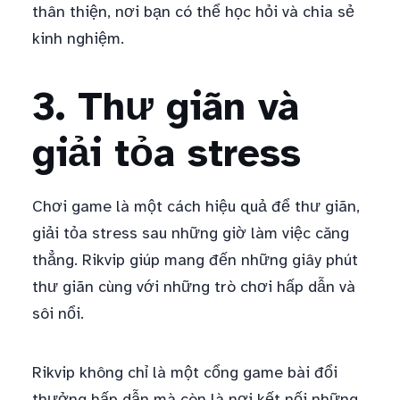
thân thiện, nơi bạn có thể học hỏi và chia sẻ
kinh nghiệm.
3. Thư giãn và
giải tỏa stress
Chơi game là một cách hiệu quả để thư giãn,
giải tỏa stress sau những giờ làm việc căng
thẳng. Rikvip giúp mang đến những giây phút
thư giãn cùng với những trò chơi hấp dẫn và
sôi nổi.
Rikvip không chỉ là một cổng game bài đổi
thưởng hấp dẫn mà còn là nơi kết nối những