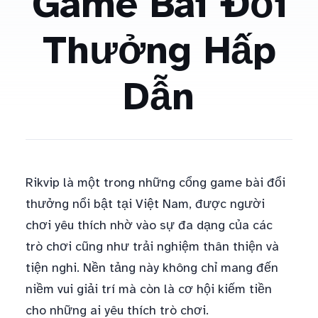
Game Bài Đổi
Thưởng Hấp
Dẫn
Rikvip là một trong những cổng game bài đổi
thưởng nổi bật tại Việt Nam, được người
chơi yêu thích nhờ vào sự đa dạng của các
trò chơi cũng như trải nghiệm thân thiện và
tiện nghi. Nền tảng này không chỉ mang đến
niềm vui giải trí mà còn là cơ hội kiếm tiền
cho những ai yêu thích trò chơi.