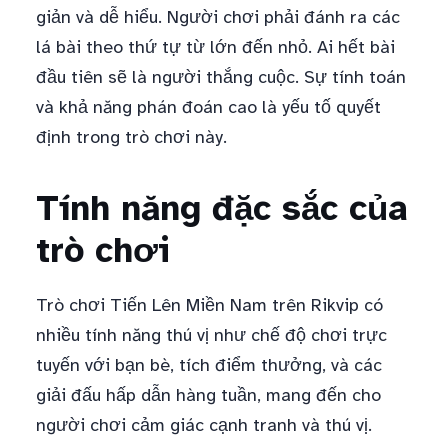
giản và dễ hiểu. Người chơi phải đánh ra các
lá bài theo thứ tự từ lớn đến nhỏ. Ai hết bài
đầu tiên sẽ là người thắng cuộc. Sự tính toán
và khả năng phán đoán cao là yếu tố quyết
định trong trò chơi này.
Tính năng đặc sắc của
trò chơi
Trò chơi Tiến Lên Miền Nam trên Rikvip có
nhiều tính năng thú vị như chế độ chơi trực
tuyến với bạn bè, tích điểm thưởng, và các
giải đấu hấp dẫn hàng tuần, mang đến cho
người chơi cảm giác cạnh tranh và thú vị.