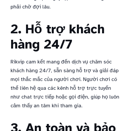
phải chờ đợi lâu.
2. Hỗ trợ khách
hàng 24/7
Rikvip cam kết mang đến dịch vụ chăm sóc
khách hàng 24/7, sẵn sàng hỗ trợ và giải đáp
mọi thắc mắc của người chơi. Người chơi có
thể liên hệ qua các kênh hỗ trợ trực tuyến
như chat trực tiếp hoặc gọi điện, giúp họ luôn
cảm thấy an tâm khi tham gia.
3. An toàn và bảo