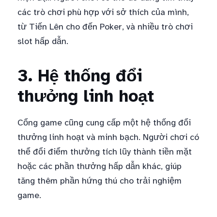
các trò chơi phù hợp với sở thích của mình,
từ Tiến Lên cho đến Poker, và nhiều trò chơi
slot hấp dẫn.
3. Hệ thống đổi
thưởng linh hoạt
Cổng game cũng cung cấp một hệ thống đổi
thưởng linh hoạt và minh bạch. Người chơi có
thể đổi điểm thưởng tích lũy thành tiền mặt
hoặc các phần thưởng hấp dẫn khác, giúp
tăng thêm phần hứng thú cho trải nghiệm
game.