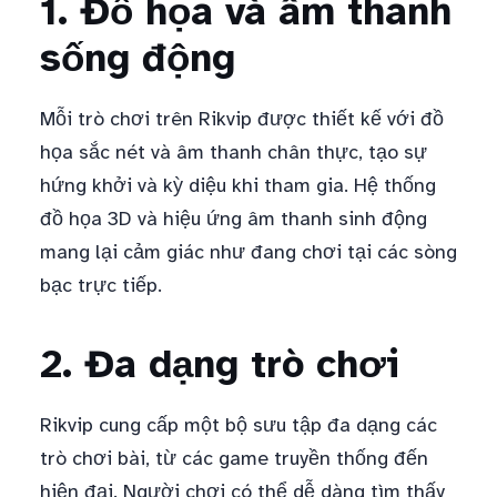
1. Đồ họa và âm thanh
sống động
Mỗi trò chơi trên Rikvip được thiết kế với đồ
họa sắc nét và âm thanh chân thực, tạo sự
hứng khởi và kỳ diệu khi tham gia. Hệ thống
đồ họa 3D và hiệu ứng âm thanh sinh động
mang lại cảm giác như đang chơi tại các sòng
bạc trực tiếp.
2. Đa dạng trò chơi
Rikvip cung cấp một bộ sưu tập đa dạng các
trò chơi bài, từ các game truyền thống đến
hiện đại. Người chơi có thể dễ dàng tìm thấy