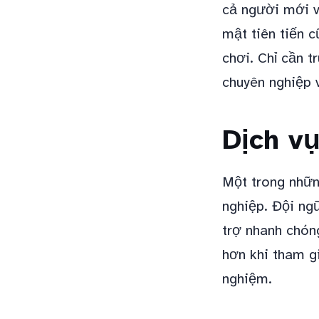
cả người mới v
mật tiên tiến 
chơi. Chỉ cần 
chuyên nghiệp 
Dịch v
Một trong nhữn
nghiệp. Đội ng
trợ nhanh chón
hơn khi tham g
nghiệm.