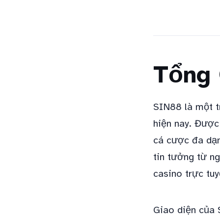
Tổng
SIN88 là một tr
hiện nay. Được
cá cược đa dạ
tin tưởng từ n
casino trực tuy
Giao diện của 