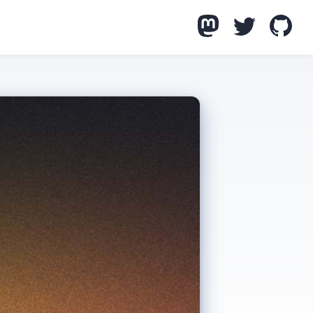
Follow on Mastod
Follow on Tw
Go to 