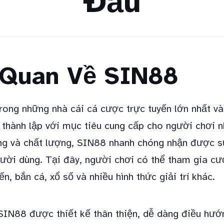
Đầu
 Quan Về SIN88
ong những nhà cái cá cược trực tuyến lớn nhất và 
 thành lập với mục tiêu cung cấp cho người chơi
ng và chất lượng, SIN88 nhanh chóng nhận được s
gười dùng. Tại đây, người chơi có thể tham gia cư
ến, bắn cá, xổ số và nhiều hình thức giải trí khác.
SIN88 được thiết kế thân thiện, dễ dàng điều hướ