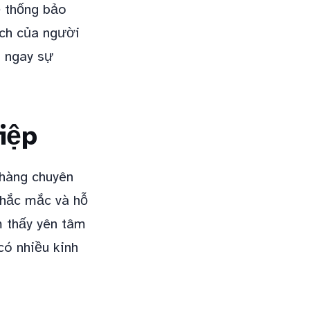
ệ thống bảo
ịch của người
n ngay sự
iệp
 hàng chuyên
thắc mắc và hỗ
m thấy yên tâm
có nhiều kinh