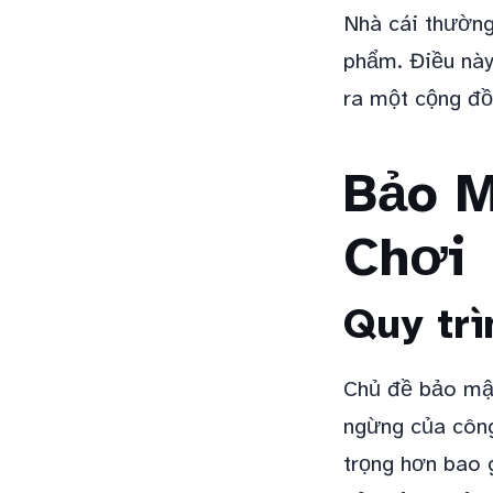
Nhà cái thường
phẩm. Điều này
ra một cộng đồ
Bảo M
Chơi
Quy tr
Chủ đề bảo mật
ngừng của công
trọng hơn bao 