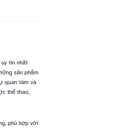
uy tín nhất
 những sản phẩm
ự quan tâm và
ợc thể thao,
ng, phù hợp với