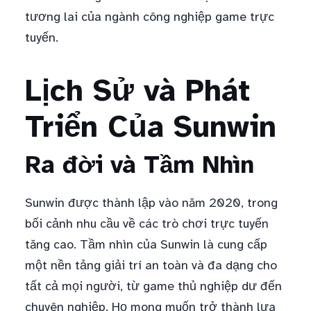
tương lai của ngành công nghiệp game trực
tuyến.
Lịch Sử và Phát
Triển Của Sunwin
Ra đời và Tầm Nhìn
Sunwin được thành lập vào năm 2020, trong
bối cảnh nhu cầu về các trò chơi trực tuyến
tăng cao. Tầm nhìn của Sunwin là cung cấp
một nền tảng giải trí an toàn và đa dạng cho
tất cả mọi người, từ game thủ nghiệp dư đến
chuyên nghiệp. Họ mong muốn trở thành lựa