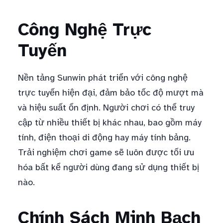
Công Nghệ Trực
Tuyến
Nền tảng Sunwin phát triển với công nghệ
trực tuyến hiện đại, đảm bảo tốc độ mượt mà
và hiệu suất ổn định. Người chơi có thể truy
cập từ nhiều thiết bị khác nhau, bao gồm máy
tính, điện thoại di động hay máy tính bảng.
Trải nghiệm chơi game sẽ luôn được tối ưu
hóa bất kể người dùng đang sử dụng thiết bị
nào.
Chính Sách Minh Bạch