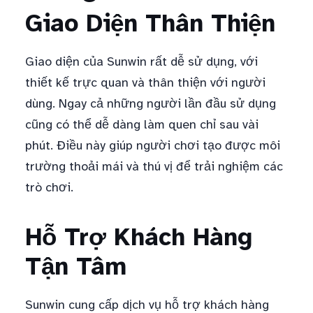
Giao Diện Thân Thiện
Giao diện của Sunwin rất dễ sử dụng, với
thiết kế trực quan và thân thiện với người
dùng. Ngay cả những người lần đầu sử dụng
cũng có thể dễ dàng làm quen chỉ sau vài
phút. Điều này giúp người chơi tạo được môi
trường thoải mái và thú vị để trải nghiệm các
trò chơi.
Hỗ Trợ Khách Hàng
Tận Tâm
Sunwin cung cấp dịch vụ hỗ trợ khách hàng