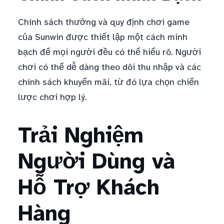
Chính sách thưởng và quy định chơi game
của Sunwin được thiết lập một cách minh
bạch để mọi người đều có thể hiểu rõ. Người
chơi có thể dễ dàng theo dõi thu nhập và các
chính sách khuyến mãi, từ đó lựa chọn chiến
lược chơi hợp lý.
Trải Nghiệm
Người Dùng và
Hỗ Trợ Khách
Hàng