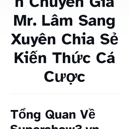
n Chuyên Gia
Mr. Lâm Sang
Xuyên Chia Sẻ
Kiến Thức Cá
Cược
Tổng Quan Về