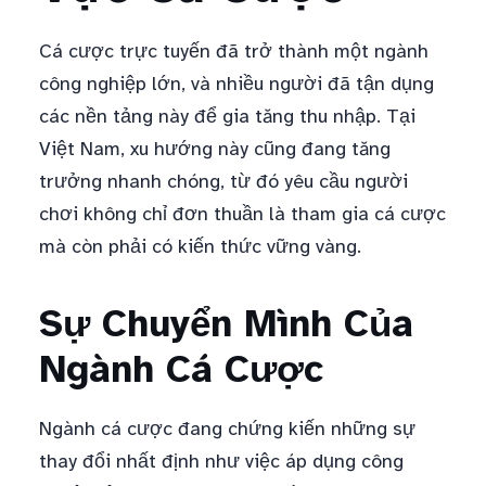
Cá cược trực tuyến đã trở thành một ngành
công nghiệp lớn, và nhiều người đã tận dụng
các nền tảng này để gia tăng thu nhập. Tại
Việt Nam, xu hướng này cũng đang tăng
trưởng nhanh chóng, từ đó yêu cầu người
chơi không chỉ đơn thuần là tham gia cá cược
mà còn phải có kiến thức vững vàng.
Sự Chuyển Mình Của
Ngành Cá Cược
Ngành cá cược đang chứng kiến những sự
thay đổi nhất định như việc áp dụng công