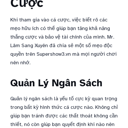
Cược
Khi tham gia vào cá cược, việc biết rõ các
mẹo hữu ích có thể giúp bạn tăng khả năng
thắng cược và bảo vệ tài chính của mình. Mr.
Lâm Sang Xuyên đã chia sẻ một số mẹo độc
quyền trên Supershow3.vn mà mọi người chơi
nên nhớ.
Quản Lý Ngân Sách
Quản lý ngân sách là yếu tố cực kỳ quan trọng
trong bất kỳ hình thức cá cược nào. Không chỉ
giúp bạn tránh được các thất thoát không cần
thiết, nó còn giúp bạn quyết định khi nào nên