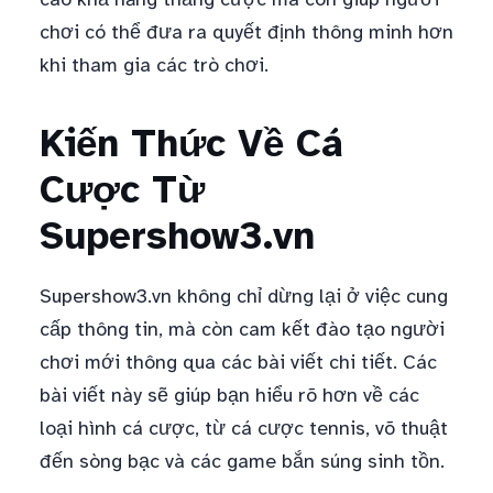
chơi có thể đưa ra quyết định thông minh hơn
khi tham gia các trò chơi.
Kiến Thức Về Cá
Cược Từ
Supershow3.vn
Supershow3.vn không chỉ dừng lại ở việc cung
cấp thông tin, mà còn cam kết đào tạo người
chơi mới thông qua các bài viết chi tiết. Các
bài viết này sẽ giúp bạn hiểu rõ hơn về các
loại hình cá cược, từ cá cược tennis, võ thuật
đến sòng bạc và các game bắn súng sinh tồn.