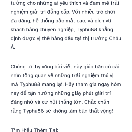
tưởng cho những ai yêu thích và đam mê trải
nghiệm giải trí đẳng cấp. Với nhiều trò chơi
đa dạng, hệ thống bảo mật cao, và dịch vụ
khách hàng chuyên nghiệp, Typhu88 khẳng
định được vị thế hàng đầu tại thị trường Châu
Á.
Chúng tôi hy vọng bài viết này giúp bạn có cái
nhìn tổng quan về những trải nghiệm thú vị
mà Typhu88 mang lại. Hãy tham gia ngay hôm
nay để tận hưởng những giây phút giải trí
đáng nhớ và cơ hội thắng lớn. Chắc chắn
rằng Typhu88 sẽ không làm bạn thất vọng!
Tìm Hiểu Thêm Tại: