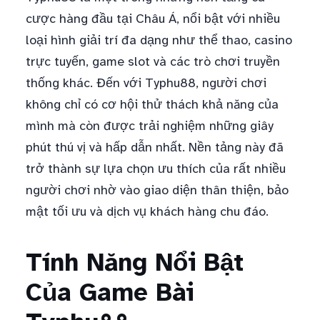
cược hàng đầu tại Châu Á, nổi bật với nhiều
loại hình giải trí đa dạng như thể thao, casino
trực tuyến, game slot và các trò chơi truyền
thống khác. Đến với Typhu88, người chơi
không chỉ có cơ hội thử thách khả năng của
mình mà còn được trải nghiệm những giây
phút thú vị và hấp dẫn nhất. Nền tảng này đã
trở thành sự lựa chọn ưu thích của rất nhiều
người chơi nhờ vào giao diện thân thiện, bảo
mật tối ưu và dịch vụ khách hàng chu đáo.
Tính Năng Nổi Bật
Của Game Bài