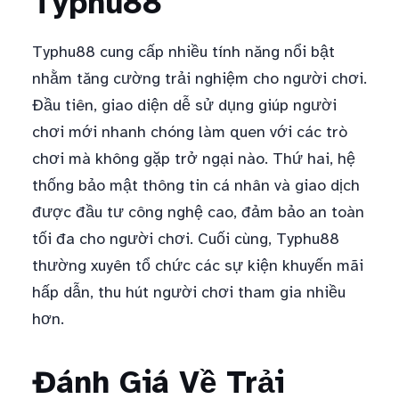
Typhu88
Typhu88 cung cấp nhiều tính năng nổi bật
nhằm tăng cường trải nghiệm cho người chơi.
Đầu tiên, giao diện dễ sử dụng giúp người
chơi mới nhanh chóng làm quen với các trò
chơi mà không gặp trở ngại nào. Thứ hai, hệ
thống bảo mật thông tin cá nhân và giao dịch
được đầu tư công nghệ cao, đảm bảo an toàn
tối đa cho người chơi. Cuối cùng, Typhu88
thường xuyên tổ chức các sự kiện khuyến mãi
hấp dẫn, thu hút người chơi tham gia nhiều
hơn.
Đánh Giá Về Trải