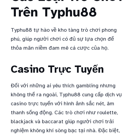
Trên Typhu88
Typhu88 tự hào về kho tàng trò chơi phong
phú, giúp người chơi có đủ sự lựa chọn để
thỏa mãn niềm đam mê cá cược của họ.
Casino Trực Tuyến
Đối với những ai yêu thích gambling nhưng
không thể ra ngoài, Typhu88 cung cấp dịch vụ
casino trực tuyến với hình ảnh sắc nét, âm
thanh sống động. Các trò chơi như roulette,
blackjack và baccarat giúp người chơi trải
nghiệm không khí sòng bạc tại nhà. Đặc biệt,