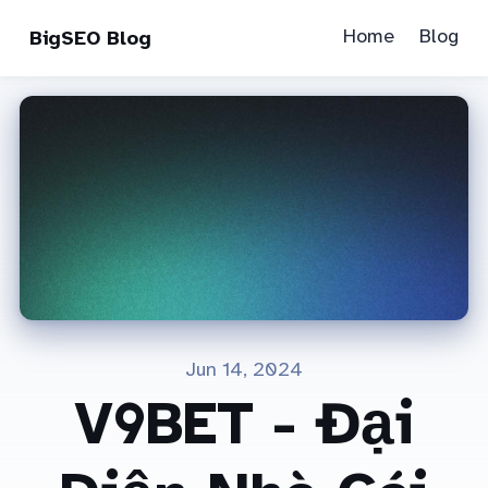
Home
Blog
BigSEO Blog
Jun 14, 2024
V9BET - Đại