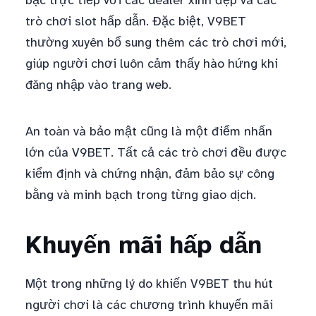
bạc trực tiếp với các dealer xinh đẹp và các
trò chơi slot hấp dẫn. Đặc biệt, V9BET
thường xuyên bổ sung thêm các trò chơi mới,
giúp người chơi luôn cảm thấy hào hứng khi
đăng nhập vào trang web.
An toàn và bảo mật cũng là một điểm nhấn
lớn của V9BET. Tất cả các trò chơi đều được
kiểm định và chứng nhận, đảm bảo sự công
bằng và minh bạch trong từng giao dịch.
Khuyến mãi hấp dẫn
Một trong những lý do khiến V9BET thu hút
người chơi là các chương trình khuyến mãi