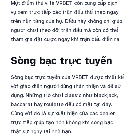
Một điểm thú vị là V9BET còn cung cấp dịch
vụ xem trực tiếp các trận đấu thể thao ngay
trên nền tảng của họ. Điều này không chỉ giúp
người chơi theo dõi trận đấu mà còn có thể
tham gia đặt cược ngay khi trận đấu diễn ra.
Sòng bạc trực tuyến
Sòng bạc trực tuyến của V9BET được thiết kế
với giao diện người dùng thân thiện và dễ sử
dụng. Những trò chơi classic như blackjack,
baccarat hay roulette đều có mặt tại đây.
Cùng với đó là sự xuất hiện của các dealer
trực tiếp giúp tạo nên không khí sòng bạc
thật sự ngay tại nhà bạn.