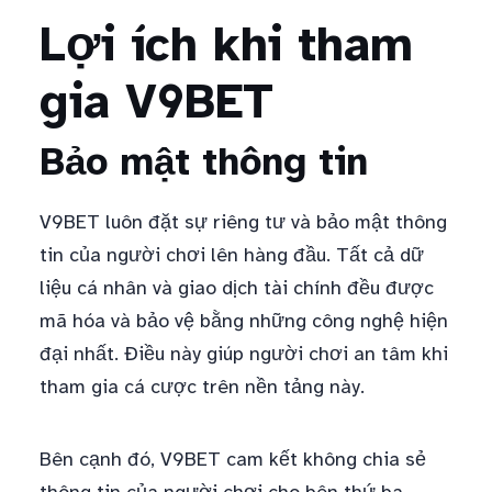
Lợi ích khi tham
gia V9BET
Bảo mật thông tin
V9BET luôn đặt sự riêng tư và bảo mật thông
tin của người chơi lên hàng đầu. Tất cả dữ
liệu cá nhân và giao dịch tài chính đều được
mã hóa và bảo vệ bằng những công nghệ hiện
đại nhất. Điều này giúp người chơi an tâm khi
tham gia cá cược trên nền tảng này.
Bên cạnh đó, V9BET cam kết không chia sẻ