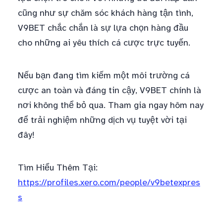
cũng như sự chăm sóc khách hàng tận tình,
V9BET chắc chắn là sự lựa chọn hàng đầu
cho những ai yêu thích cá cược trực tuyến.
Nếu bạn đang tìm kiếm một môi trường cá
cược an toàn và đáng tin cậy, V9BET chính là
nơi không thể bỏ qua. Tham gia ngay hôm nay
để trải nghiệm những dịch vụ tuyệt vời tại
đây!
Tìm Hiểu Thêm Tại:
https://profiles.xero.com/people/v9betexpres
s