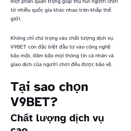
một phần quan trọng giúp thu hút người chơi
từ nhiều quốc gia khác nhau trên khắp thế
giới.
Không chỉ chú trọng vào chất lượng dịch vụ,
V9BET còn đặc biệt đầu tư vào công nghệ
bảo mật, đảm bảo mọi thông tin cá nhân và
giao dịch của người chơi đều được bảo vệ.
Tại sao chọn
V9BET?
Chất lượng dịch vụ
cao