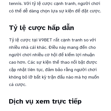
tennis. Với tỷ lệ cược cạnh tranh, người chơi
có thể dễ dàng chọn lựa sự kiện để đặt cược.
Tỷ lệ cược hấp dẫn
Tỷ lệ cược tại V9BET rất cạnh tranh so với
nhiều nhà cái khác. Điều này mang đến cho
người chơi nhiều cơ hội để kiếm lợi nhuận
cao hơn. Các sự kiện thể thao nổi bật được
cập nhật liên tục, đảm bảo rằng người chơi
không bỏ lỡ bất kỳ trận đấu nào mà họ muốn
cá cược.
Dịch vụ xem trực tiếp