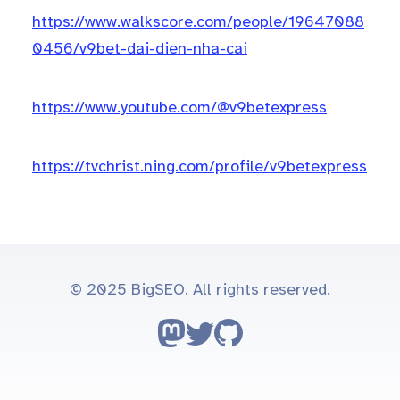
https://www.walkscore.com/people/19647088
0456/v9bet-dai-dien-nha-cai
https://www.youtube.com/@v9betexpress
https://tvchrist.ning.com/profile/v9betexpress
© 2025 BigSEO. All rights reserved.
Follow on Mastodon
Follow on Twitter
Go to GitHub repo