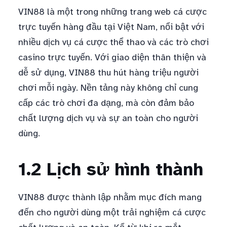
VIN88 là một trong những trang web cá cược
trực tuyến hàng đầu tại Việt Nam, nổi bật với
nhiều dịch vụ cá cược thể thao và các trò chơi
casino trực tuyến. Với giao diện thân thiện và
dễ sử dụng, VIN88 thu hút hàng triệu người
chơi mỗi ngày. Nền tảng này không chỉ cung
cấp các trò chơi đa dạng, mà còn đảm bảo
chất lượng dịch vụ và sự an toàn cho người
dùng.
1.2 Lịch sử hình thành
VIN88 được thành lập nhằm mục đích mang
đến cho người dùng một trải nghiệm cá cược