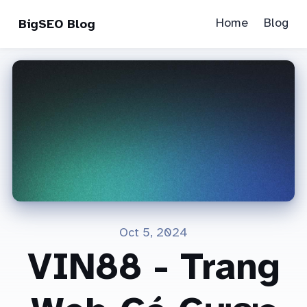
Home
Blog
BigSEO Blog
Oct 5, 2024
VIN88 - Trang