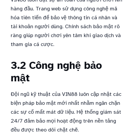
hàng đầu. Trang web sử dụng công nghệ mã
hóa tiên tiến để bảo vệ thông tin cá nhân và
tài khoản người dùng. Chính sách bảo mật rõ
ràng giúp người chơi yên tâm khi giao dịch và
tham gia cá cược.
3.2 Công nghệ bảo
mật
Đội ngũ kỹ thuật của VIN88 luôn cập nhật các
biện pháp bảo mật mới nhất nhằm ngăn chặn
các sự cố mất mát dữ liệu. Hệ thống giám sát
24/7 đảm bảo mọi hoạt động trên nền tảng
đều được theo dõi chặt chẽ.