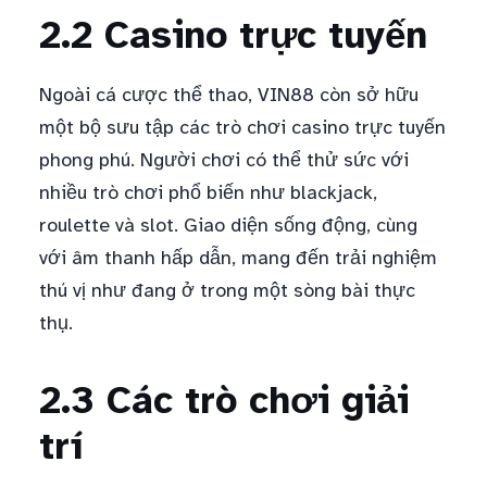
2.2 Casino trực tuyến
Ngoài cá cược thể thao, VIN88 còn sở hữu
một bộ sưu tập các trò chơi casino trực tuyến
phong phú. Người chơi có thể thử sức với
nhiều trò chơi phổ biến như blackjack,
roulette và slot. Giao diện sống động, cùng
với âm thanh hấp dẫn, mang đến trải nghiệm
thú vị như đang ở trong một sòng bài thực
thụ.
2.3 Các trò chơi giải
trí