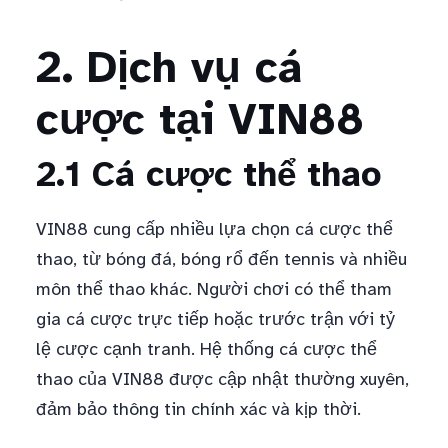
2. Dịch vụ cá
cược tại VIN88
2.1 Cá cược thể thao
VIN88 cung cấp nhiều lựa chọn cá cược thể
thao, từ bóng đá, bóng rổ đến tennis và nhiều
môn thể thao khác. Người chơi có thể tham
gia cá cược trực tiếp hoặc trước trận với tỷ
lệ cược cạnh tranh. Hệ thống cá cược thể
thao của VIN88 được cập nhật thường xuyên,
đảm bảo thông tin chính xác và kịp thời.