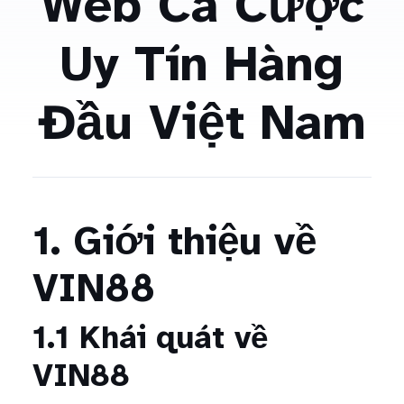
Web Cá Cược
Uy Tín Hàng
Đầu Việt Nam
1. Giới thiệu về
VIN88
1.1 Khái quát về
VIN88