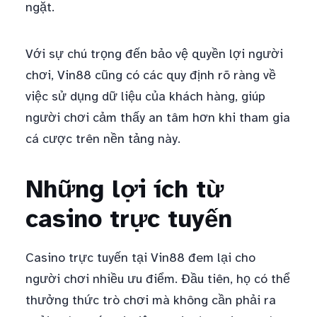
ngặt.
Với sự chú trọng đến bảo vệ quyền lợi người
chơi, Vin88 cũng có các quy định rõ ràng về
việc sử dụng dữ liệu của khách hàng, giúp
người chơi cảm thấy an tâm hơn khi tham gia
cá cược trên nền tảng này.
Những lợi ích từ
casino trực tuyến
Casino trực tuyến tại Vin88 đem lại cho
người chơi nhiều ưu điểm. Đầu tiên, họ có thể
thưởng thức trò chơi mà không cần phải ra