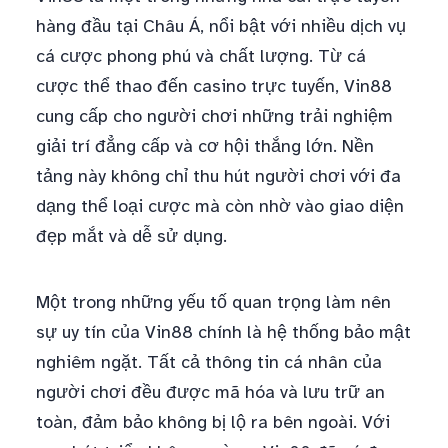
hàng đầu tại Châu Á, nổi bật với nhiều dịch vụ
cá cược phong phú và chất lượng. Từ cá
cược thể thao đến casino trực tuyến, Vin88
cung cấp cho người chơi những trải nghiệm
giải trí đẳng cấp và cơ hội thắng lớn. Nền
tảng này không chỉ thu hút người chơi với đa
dạng thể loại cược mà còn nhờ vào giao diện
đẹp mắt và dễ sử dụng.
Một trong những yếu tố quan trọng làm nên
sự uy tín của Vin88 chính là hệ thống bảo mật
nghiêm ngặt. Tất cả thông tin cá nhân của
người chơi đều được mã hóa và lưu trữ an
toàn, đảm bảo không bị lộ ra bên ngoài. Với