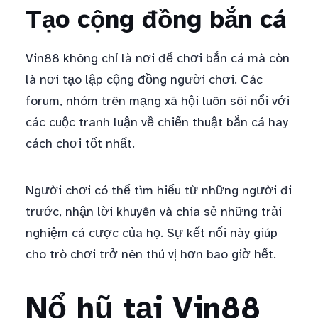
Tạo cộng đồng bắn cá
Vin88 không chỉ là nơi để chơi bắn cá mà còn
là nơi tạo lập cộng đồng người chơi. Các
forum, nhóm trên mạng xã hội luôn sôi nổi với
các cuộc tranh luận về chiến thuật bắn cá hay
cách chơi tốt nhất.
Người chơi có thể tìm hiểu từ những người đi
trước, nhận lời khuyên và chia sẻ những trải
nghiệm cá cược của họ. Sự kết nối này giúp
cho trò chơi trở nên thú vị hơn bao giờ hết.
Nổ hũ tại Vin88