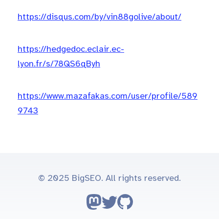
https://disqus.com/by/vin88golive/about/
https://hedgedoc.eclair.ec-
lyon.fr/s/78QS6qByh
https://www.mazafakas.com/user/profile/589
9743
© 2025 BigSEO. All rights reserved.
Follow on Mastodon
Follow on Twitter
Go to GitHub repo