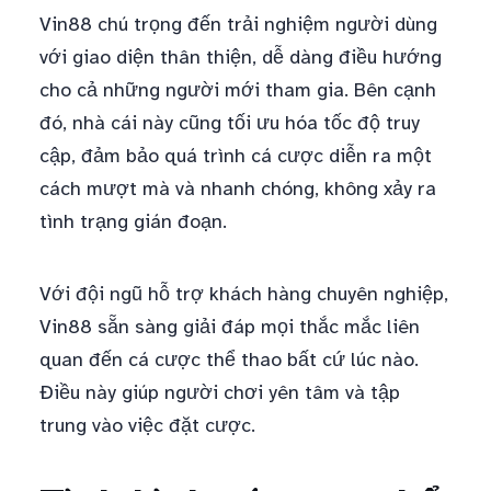
Vin88 chú trọng đến trải nghiệm người dùng
với giao diện thân thiện, dễ dàng điều hướng
cho cả những người mới tham gia. Bên cạnh
đó, nhà cái này cũng tối ưu hóa tốc độ truy
cập, đảm bảo quá trình cá cược diễn ra một
cách mượt mà và nhanh chóng, không xảy ra
tình trạng gián đoạn.
Với đội ngũ hỗ trợ khách hàng chuyên nghiệp,
Vin88 sẵn sàng giải đáp mọi thắc mắc liên
quan đến cá cược thể thao bất cứ lúc nào.
Điều này giúp người chơi yên tâm và tập
trung vào việc đặt cược.