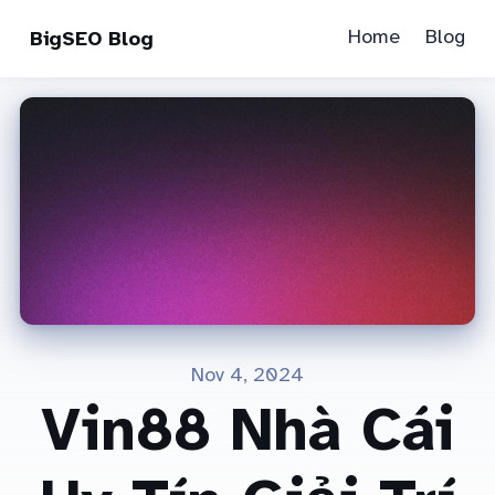
Home
Blog
BigSEO Blog
Nov 4, 2024
Vin88 Nhà Cái