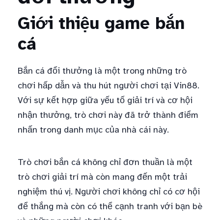
Giới thiệu game bắn
cá
Bắn cá đổi thưởng là một trong những trò
chơi hấp dẫn và thu hút người chơi tại Vin88.
Với sự kết hợp giữa yếu tố giải trí và cơ hội
nhận thưởng, trò chơi này đã trở thành điểm
nhấn trong danh mục của nhà cái này.
Trò chơi bắn cá không chỉ đơn thuần là một
trò chơi giải trí mà còn mang đến một trải
nghiệm thú vị. Người chơi không chỉ có cơ hội
để thắng mà còn có thể cạnh tranh với bạn bè