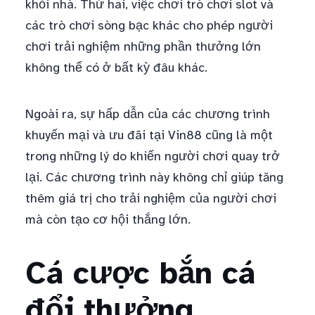
khỏi nhà. Thứ hai, việc chơi trò chơi slot và
các trò chơi sòng bạc khác cho phép người
chơi trải nghiệm những phần thưởng lớn
không thể có ở bất kỳ đâu khác.
Ngoài ra, sự hấp dẫn của các chương trình
khuyến mại và ưu đãi tại Vin88 cũng là một
trong những lý do khiến người chơi quay trở
lại. Các chương trình này không chỉ giúp tăng
thêm giá trị cho trải nghiệm của người chơi
mà còn tạo cơ hội thắng lớn.
Cá cược bắn cá
đổi thưởng