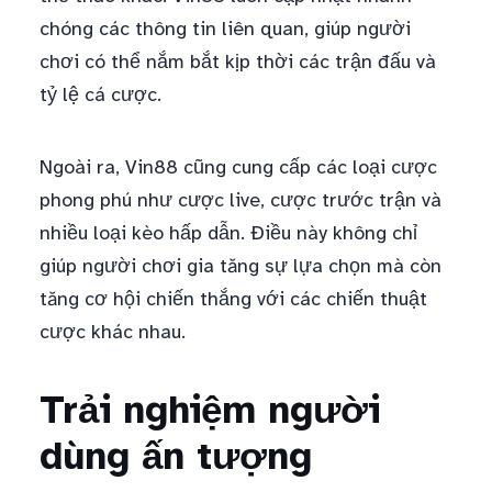
chóng các thông tin liên quan, giúp người
chơi có thể nắm bắt kịp thời các trận đấu và
tỷ lệ cá cược.
Ngoài ra, Vin88 cũng cung cấp các loại cược
phong phú như cược live, cược trước trận và
nhiều loại kèo hấp dẫn. Điều này không chỉ
giúp người chơi gia tăng sự lựa chọn mà còn
tăng cơ hội chiến thắng với các chiến thuật
cược khác nhau.
Trải nghiệm người
dùng ấn tượng