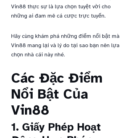
Vin88 thực sự là lựa chọn tuyệt vời cho
những ai đam mê cá cược trực tuyến.
Hãy cùng khám phá những điểm nổi bật mà
Vin88 mang lại và lý do tại sao bạn nên lựa
chọn nhà cái này nhé.
Các Đặc Điểm
Nổi Bật Của
Vin88
1. Giấy Phép Hoạt