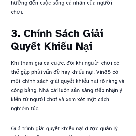
hưởng đến cuộc sống cá nhân của người
chơi.
3. Chính Sách Giải
Quyết Khiếu Nại
Khi tham gia cá cược, đôi khi người chơi có
thể gặp phải vấn đề hay khiếu nại. Vin88 có
một chính sách giải quyết khiếu nại rõ ràng và
công bằng. Nhà cái luôn sẵn sàng tiếp nhận ý
kiến từ người chơi và xem xét một cách
nghiêm túc.
Quá trình giải quyết khiếu nại được quản lý