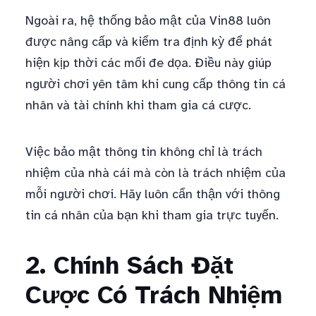
Ngoài ra, hệ thống bảo mật của Vin88 luôn
được nâng cấp và kiểm tra định kỳ để phát
hiện kịp thời các mối đe dọa. Điều này giúp
người chơi yên tâm khi cung cấp thông tin cá
nhân và tài chính khi tham gia cá cược.
Việc bảo mật thông tin không chỉ là trách
nhiệm của nhà cái mà còn là trách nhiệm của
mỗi người chơi. Hãy luôn cẩn thận với thông
tin cá nhân của bạn khi tham gia trực tuyến.
2. Chính Sách Đặt
Cược Có Trách Nhiệm