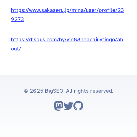
https://www.sakaseru.jp/mina/user/profile/23
9273
https://disqus.com/by/vin88nhacaiuytingo/ab
out/
© 2025 BigSEO. All rights reserved.
Follow on Mastodon
Follow on Twitter
Go to GitHub repo