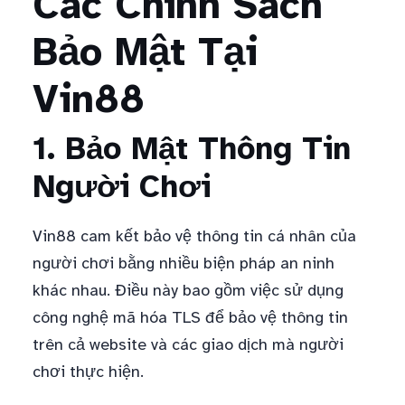
Các Chính Sách
Bảo Mật Tại
Vin88
1. Bảo Mật Thông Tin
Người Chơi
Vin88 cam kết bảo vệ thông tin cá nhân của
người chơi bằng nhiều biện pháp an ninh
khác nhau. Điều này bao gồm việc sử dụng
công nghệ mã hóa TLS để bảo vệ thông tin
trên cả website và các giao dịch mà người
chơi thực hiện.