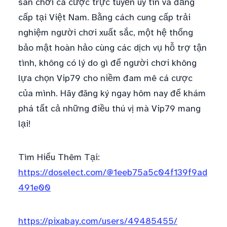
sân chơi cá cược trực tuyến uy tín và đẳng
cấp tại Việt Nam. Bằng cách cung cấp trải
nghiệm người chơi xuất sắc, một hệ thống
bảo mật hoàn hảo cùng các dịch vụ hỗ trợ tận
tình, không có lý do gì để người chơi không
lựa chọn Vip79 cho niềm đam mê cá cược
của mình. Hãy đăng ký ngay hôm nay để khám
phá tất cả những điều thú vị mà Vip79 mang
lại!
Tìm Hiểu Thêm Tại:
https://doselect.com/@1eeb75a5c04f139f9ad
491e00
https://pixabay.com/users/49485455/