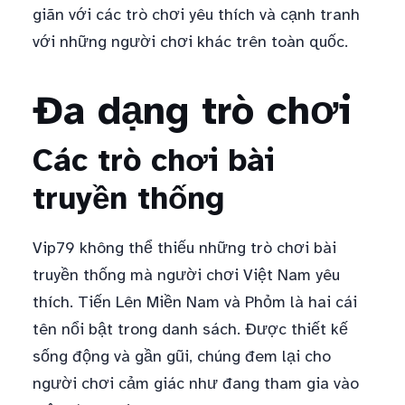
giãn với các trò chơi yêu thích và cạnh tranh
với những người chơi khác trên toàn quốc.
Đa dạng trò chơi
Các trò chơi bài
truyền thống
Vip79 không thể thiếu những trò chơi bài
truyền thống mà người chơi Việt Nam yêu
thích. Tiến Lên Miền Nam và Phỏm là hai cái
tên nổi bật trong danh sách. Được thiết kế
sống động và gần gũi, chúng đem lại cho
người chơi cảm giác như đang tham gia vào