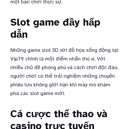
một bàn chơi thực sự.
Slot game đầy hấp
dẫn
Những game slot 3D với đồ họa sống động tại
Vip79 chính là một điểm nhấn thú vị. Với
nhiều chủ đề phong phú và cách chơi độc đáo,
người chơi có thể trải nghiệm những chuyến
phiêu lưu không giới hạn khi mày mò khám
phá các slot game mới.
Cá cược thể thao và
casino trực tuyến