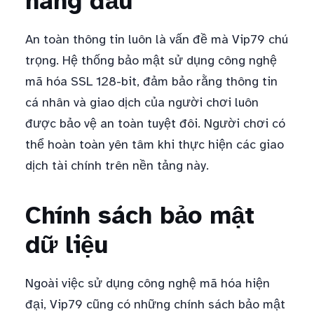
hàng đầu
An toàn thông tin luôn là vấn đề mà Vip79 chú
trọng. Hệ thống bảo mật sử dụng công nghệ
mã hóa SSL 128-bit, đảm bảo rằng thông tin
cá nhân và giao dịch của người chơi luôn
được bảo vệ an toàn tuyệt đôi. Người chơi có
thể hoàn toàn yên tâm khi thực hiện các giao
dịch tài chính trên nền tảng này.
Chính sách bảo mật
dữ liệu
Ngoài việc sử dụng công nghệ mã hóa hiện
đại, Vip79 cũng có những chính sách bảo mật