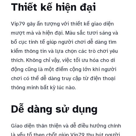
Thiết kế hiện đại
Vip79 gây ấn tượng với thiết kế giao diện
mượt mà và hiện đại. Màu sắc tươi sáng và
bố cục tinh tế giúp người chơi dễ dàng tìm
kiếm thông tin và lựa chọn các trò chơi yêu
thích. Không chỉ vậy, việc tối ưu hóa cho di
động cũng là một điểm cộng lớn khi người
chơi có thể dễ dàng truy cập từ điện thoại
thông minh bất kỳ lúc nào.
Dễ dàng sử dụng
Giao diện thân thiện và dễ điều hướng chính
là yếu tố then chốt giúp Vip79 thu hút người