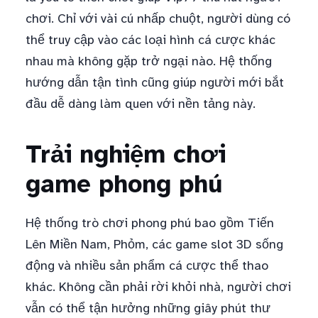
chơi. Chỉ với vài cú nhấp chuột, người dùng có
thể truy cập vào các loại hình cá cược khác
nhau mà không gặp trở ngại nào. Hệ thống
hướng dẫn tận tình cũng giúp người mới bắt
đầu dễ dàng làm quen với nền tảng này.
Trải nghiệm chơi
game phong phú
Hệ thống trò chơi phong phú bao gồm Tiến
Lên Miền Nam, Phỏm, các game slot 3D sống
động và nhiều sản phẩm cá cược thể thao
khác. Không cần phải rời khỏi nhà, người chơi
vẫn có thể tận hưởng những giây phút thư