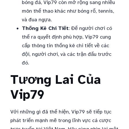
bóng đá, Vip79 còn mở rộng sang nhiều
môn thể thao khác như bóng rổ, tennis,
và đua ngựa.
Thống Kê Chi Tiết
: Để người chơi có
thể ra quyết định phù hợp, Vip79 cung
cấp thông tin thống kê chi tiết về các
đội, người chơi, và các trận đấu trước
đó.
Tương Lai Của
Vip79
Với những gì đã thể hiện, Vip79 sẽ tiếp tục
phát triển mạnh mẽ trong lĩnh vực cá cược