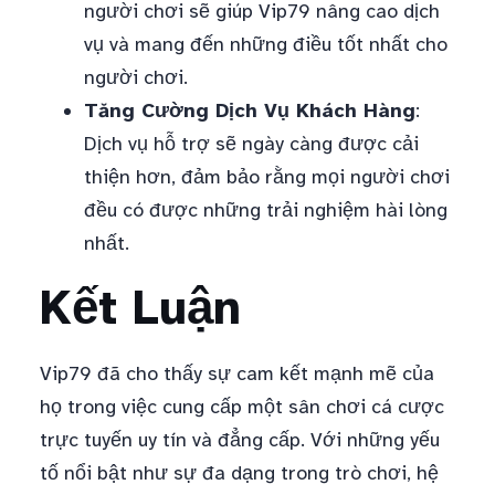
người chơi sẽ giúp Vip79 nâng cao dịch
vụ và mang đến những điều tốt nhất cho
người chơi.
Tăng Cường Dịch Vụ Khách Hàng
:
Dịch vụ hỗ trợ sẽ ngày càng được cải
thiện hơn, đảm bảo rằng mọi người chơi
đều có được những trải nghiệm hài lòng
nhất.
Kết Luận
Vip79 đã cho thấy sự cam kết mạnh mẽ của
họ trong việc cung cấp một sân chơi cá cược
trực tuyến uy tín và đẳng cấp. Với những yếu
tố nổi bật như sự đa dạng trong trò chơi, hệ