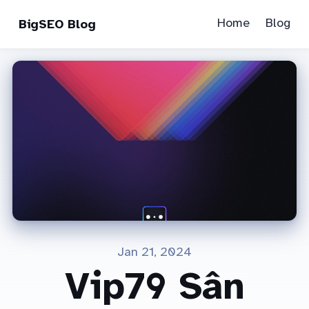
Home
Blog
BigSEO Blog
Jan 21, 2024
Vip79 Sân