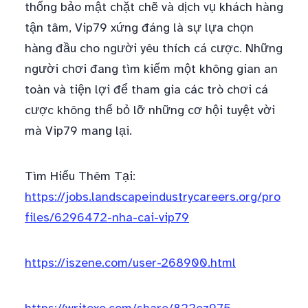
thống bảo mật chặt chẽ và dịch vụ khách hàng
tận tâm, Vip79 xứng đáng là sự lựa chọn
hàng đầu cho người yêu thích cá cược. Những
người chơi đang tìm kiếm một không gian an
toàn và tiện lợi để tham gia các trò chơi cá
cược không thể bỏ lỡ những cơ hội tuyệt vời
mà Vip79 mang lại.
Tìm Hiểu Thêm Tại:
https://jobs.landscapeindustrycareers.org/pro
files/6296472-nha-cai-vip79
https://iszene.com/user-268900.html