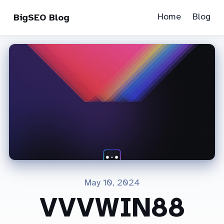
Home
Blog
BigSEO Blog
May 10, 2024
VVVWIN88