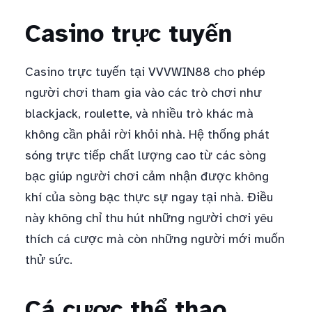
Casino trực tuyến
Casino trực tuyến tại VVVWIN88 cho phép
người chơi tham gia vào các trò chơi như
blackjack, roulette, và nhiều trò khác mà
không cần phải rời khỏi nhà. Hệ thống phát
sóng trực tiếp chất lượng cao từ các sòng
bạc giúp người chơi cảm nhận được không
khí của sòng bạc thực sự ngay tại nhà. Điều
này không chỉ thu hút những người chơi yêu
thích cá cược mà còn những người mới muốn
thử sức.
Cá cược thể thao