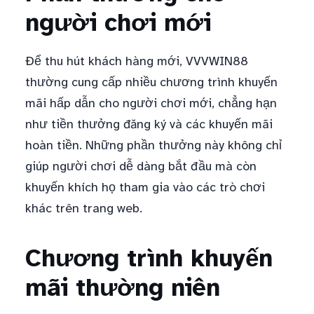
người chơi mới
Để thu hút khách hàng mới, VVVWIN88
thường cung cấp nhiều chương trình khuyến
mãi hấp dẫn cho người chơi mới, chẳng hạn
như tiền thưởng đăng ký và các khuyến mãi
hoàn tiền. Những phần thưởng này không chỉ
giúp người chơi dễ dàng bắt đầu mà còn
khuyến khích họ tham gia vào các trò chơi
khác trên trang web.
Chương trình khuyến
mãi thường niên