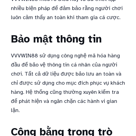
nhiều biện pháp để đảm bảo rằng người chơi
luôn cảm thấy an toàn khi tham gia cá cược.
Bảo mật thông tin
VVVWIN88 sử dụng công nghệ mã hóa hàng
đầu để bảo vệ thông tin cá nhân của người
chơi. Tất cả dữ liệu được bảo lưu an toàn và
chỉ được sử dụng cho mục đích phục vụ khách
hàng. Hệ thống cũng thường xuyên kiểm tra
để phát hiện và ngăn chặn các hành vi gian
lận.
Công bằng trong trò