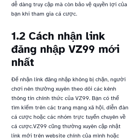
dễ dàng truy cập mà còn bảo vệ quyền lợi của
bạn khi tham gia cá cược.
1.2 Cách nhận link
đăng nhập VZ99 mới
nhất
Để nhận link đăng nhập không bị chặn, người
chơi nên thường xuyên theo dõi các kênh
thông tin chính thức của VZ99. Bạn có thể
tìm kiếm trên các trang mạng xã hội, diễn đàn
cá cược hoặc các nhóm trực tuyến chuyên về
cá cược.VZ99 cũng thường xuyên cập nhật
link mới trên website chính của mình hoặc