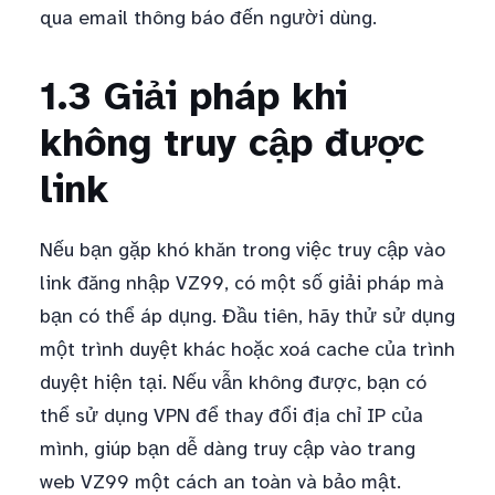
qua email thông báo đến người dùng.
1.3 Giải pháp khi
không truy cập được
link
Nếu bạn gặp khó khăn trong việc truy cập vào
link đăng nhập VZ99, có một số giải pháp mà
bạn có thể áp dụng. Đầu tiên, hãy thử sử dụng
một trình duyệt khác hoặc xoá cache của trình
duyệt hiện tại. Nếu vẫn không được, bạn có
thể sử dụng VPN để thay đổi địa chỉ IP của
mình, giúp bạn dễ dàng truy cập vào trang
web VZ99 một cách an toàn và bảo mật.