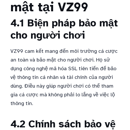
mật tại VZ99
4.1 Biện pháp bảo mật
cho người chơi
VZ99 cam kết mang đến môi trường cá cược
an toàn và bảo mật cho người chơi. Họ sử
dụng công nghệ mã hóa SSL tiên tiến để bảo
vệ thông tin cá nhân và tài chính của người
dùng. Điều này giúp người chơi có thể tham
gia cá cược mà không phải lo lắng về việc lộ
thông tin.
4.2 Chính sách bảo vệ