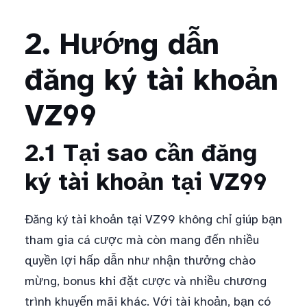
2. Hướng dẫn
đăng ký tài khoản
VZ99
2.1 Tại sao cần đăng
ký tài khoản tại VZ99
Đăng ký tài khoản tại VZ99 không chỉ giúp bạn
tham gia cá cược mà còn mang đến nhiều
quyền lợi hấp dẫn như nhận thưởng chào
mừng, bonus khi đặt cược và nhiều chương
trình khuyến mãi khác. Với tài khoản, bạn có