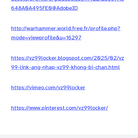
648A0A495FE0@AdobeID
http://warhammer.world.free.fr/profile.php?
mode=viewprofile&u=16297
https://vz99locker.blogspot.com/2025/02/vz
99-link-ang-nhap-vz99-khong-bi-chan.html
https://vimeo.com/vz99locker
https://www.pinterest.com/vz99locker/