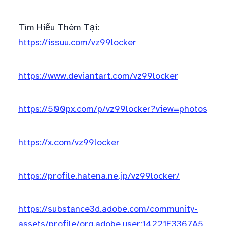
Tìm Hiểu Thêm Tại:
https://issuu.com/vz99locker
https://www.deviantart.com/vz99locker
https://500px.com/p/vz99locker?view=photos
https://x.com/vz99locker
https://profile.hatena.ne.jp/vz99locker/
https://substance3d.adobe.com/community-
assets/profile/org.adobe.user:14221E3367A5