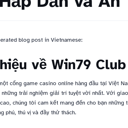
 Hấp Dẫn và An
nerated blog post in Vietnamese:
thiệu về Win79 Club
một cổng game casino online hàng đầu tại Việt N
những trải nghiệm giải trí tuyệt vời nhất. Với gia
 cao, chúng tôi cam kết mang đến cho bạn những t
g phú, thú vị và đầy thử thách.