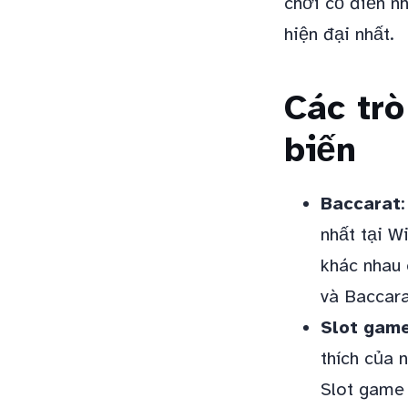
chơi cổ điển n
hiện đại nhất.
Các trò
biến
Baccarat
nhất tại W
khác nhau 
và Baccara
Slot gam
thích của 
Slot game 