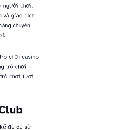
a người chơi.
 và giao dịch
 hàng chuyên
ơi.
trò chơi casino
g trò chơi
trò chơi tươi
Club
 kế để dễ sử