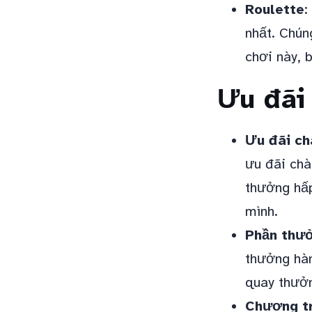
Roulette
:
nhất. Chún
chơi này, 
Ưu đãi
Ưu đãi c
ưu đãi chà
thưởng hấp
mình.
Phần thư
thưởng hà
quay thưởn
Chương tr