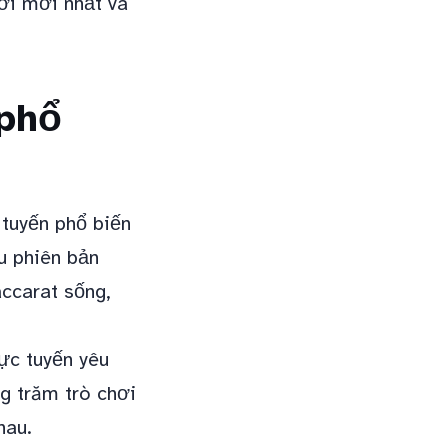
hơi mới nhất và
 phổ
 tuyến phổ biến
u phiên bản
accarat sống,
rực tuyến yêu
g trăm trò chơi
hau.