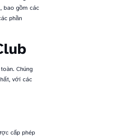
t, bao gồm các
các phần
Club
 toàn. Chúng
hất, với các
được cấp phép