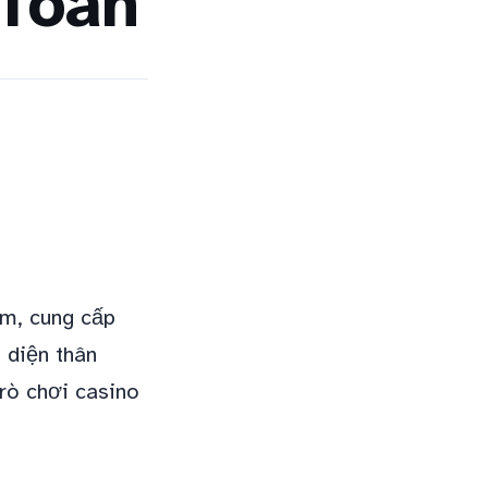
 Toàn
am, cung cấp
o diện thân
rò chơi casino