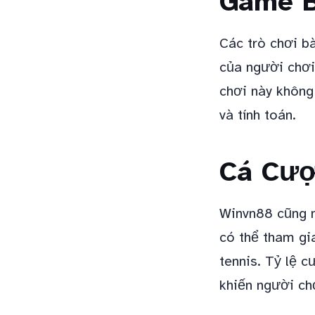
Game B
Các trò chơi bà
của người chơi
chơi này không 
và tính toán.
Cá Cượ
Winvn88 cũng 
có thể tham gi
tennis. Tỷ lệ c
khiến người chơ