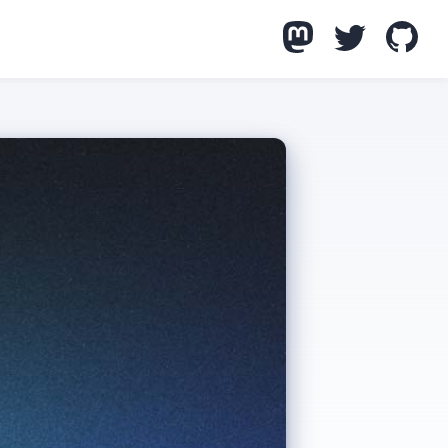
Follow on Mastod
Follow on Tw
Go to 