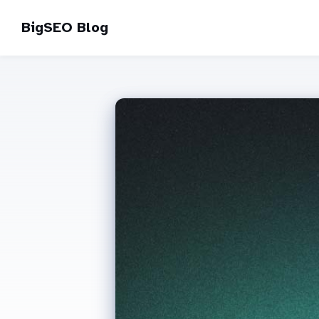
BigSEO Blog