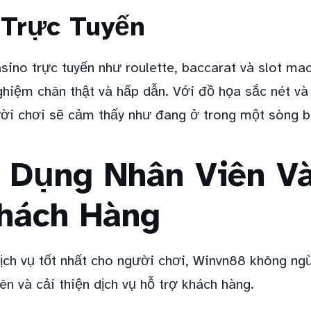
 Trực Tuyến
sino trực tuyến như roulette, baccarat và slot mac
ghiệm chân thật và hấp dẫn. Với đồ họa sắc nét và
ời chơi sẽ cảm thấy như đang ở trong một sòng b
 Dụng Nhân Viên V
hách Hàng
ch vụ tốt nhất cho người chơi, Winvn88 không n
ên và cải thiện dịch vụ hỗ trợ khách hàng.