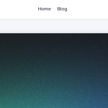
Home
Blog