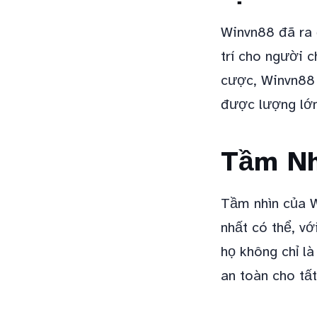
Winvn88 đã ra 
trí cho người 
cược, Winvn88 
được lượng lớ
Tầm Nh
Tầm nhìn của W
nhất có thể, vớ
họ không chỉ l
an toàn cho tấ