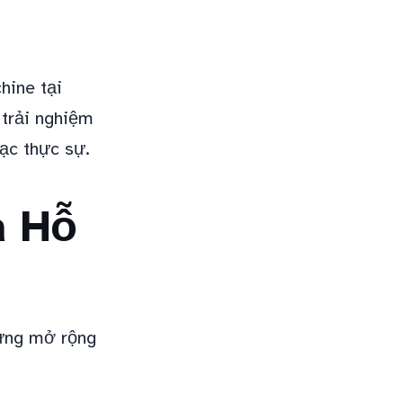
hine tại
 trải nghiệm
ạc thực sự.
à Hỗ
gừng mở rộng