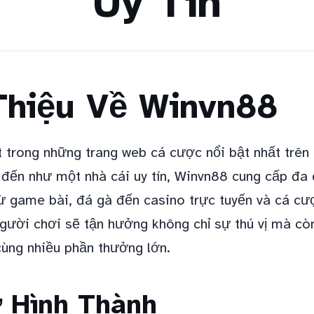
Uy Tín
Thiệu Về Winvn88
 trong những trang web cá cược nổi bật nhất trên 
 đến như một nhà cái uy tín, Winvn88 cung cấp đa 
ừ game bài, đá gà đến casino trực tuyến và cá cư
gười chơi sẽ tận hưởng không chỉ sự thú vị mà còn
ùng nhiều phần thưởng lớn.
ử Hình Thành