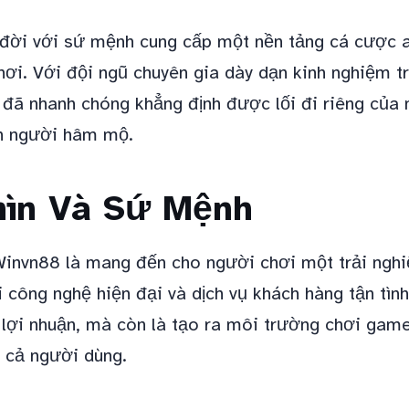
đời với sứ mệnh cung cấp một nền tảng cá cược a
chơi. Với đội ngũ chuyên gia dày dạn kinh nghiệm t
đã nhanh chóng khẳng định được lối đi riêng của m
n người hâm mộ.
ìn Và Sứ Mệnh
invn88 là mang đến cho người chơi một trải ngh
i công nghệ hiện đại và dịch vụ khách hàng tận tì
à lợi nhuận, mà còn là tạo ra môi trường chơi gam
t cả người dùng.