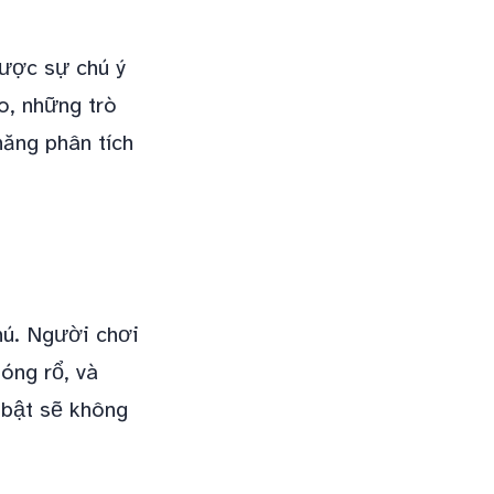
được sự chú ý
o, những trò
năng phân tích
ú. Người chơi
óng rổ, và
 bật sẽ không