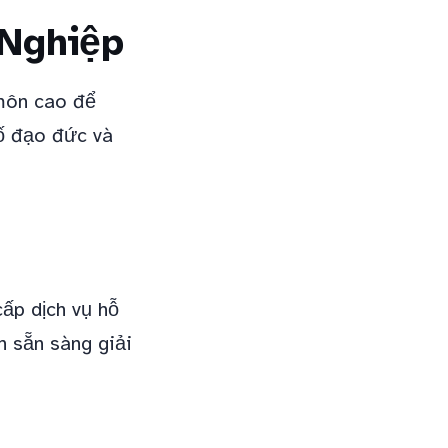
Nghiệp
 môn cao để
tố đạo đức và
ấp dịch vụ hỗ
n sẵn sàng giải