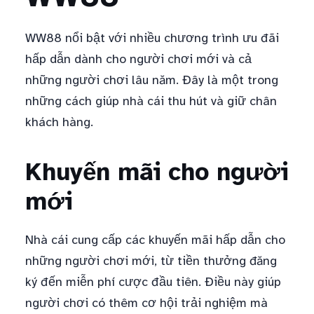
WW88 nổi bật với nhiều chương trình ưu đãi
hấp dẫn dành cho người chơi mới và cả
những người chơi lâu năm. Đây là một trong
những cách giúp nhà cái thu hút và giữ chân
khách hàng.
Khuyến mãi cho người
mới
Nhà cái cung cấp các khuyến mãi hấp dẫn cho
những người chơi mới, từ tiền thưởng đăng
ký đến miễn phí cược đầu tiên. Điều này giúp
người chơi có thêm cơ hội trải nghiệm mà