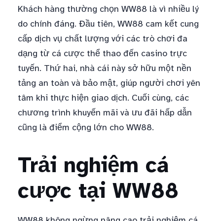
Khách hàng thường chọn WW88 là vì nhiều lý
do chính đáng. Đầu tiên, WW88 cam kết cung
cấp dịch vụ chất lượng với các trò chơi đa
dạng từ cá cược thể thao đến casino trực
tuyến. Thứ hai, nhà cái này sở hữu một nền
tảng an toàn và bảo mật, giúp người chơi yên
tâm khi thực hiện giao dịch. Cuối cùng, các
chương trình khuyến mãi và ưu đãi hấp dẫn
cũng là điểm cộng lớn cho WW88.
Trải nghiệm cá
cược tại WW88
WW88 không ngừng nâng cao trải nghiệm cá