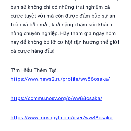
bạn sẽ không chỉ có những trải nghiệm cá
cược tuyệt vời mà còn được đảm bảo sự an
toàn và bảo mật, khả năng chăm sóc khách
hàng chuyên nghiệp. Hãy tham gia ngay hôm
nay để không bỏ lỡ cơ hội tận hưởng thế giới
cá cược hàng đầu!
Tìm Hiểu Thêm Tại:
https://www.news2.ru/profile/ww88osaka/
https://commu.nosv.org/p/ww88osaka/
https://www.moshpyt.com/user/ww88osaka