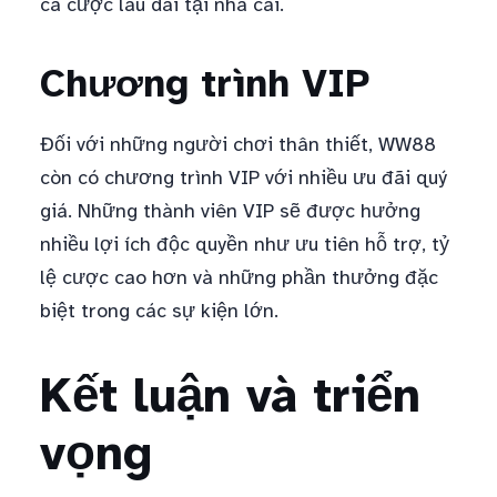
cá cược lâu dài tại nhà cái.
Chương trình VIP
Đối với những người chơi thân thiết, WW88
còn có chương trình VIP với nhiều ưu đãi quý
giá. Những thành viên VIP sẽ được hưởng
nhiều lợi ích độc quyền như ưu tiên hỗ trợ, tỷ
lệ cược cao hơn và những phần thưởng đặc
biệt trong các sự kiện lớn.
Kết luận và triển
vọng